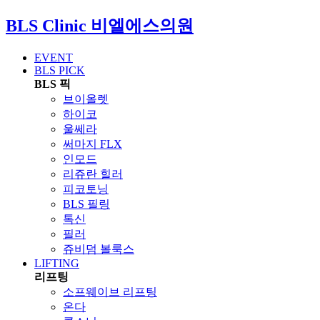
BLS Clinic
비엘에스의원
EVENT
BLS PICK
BLS 픽
브이올렛
하이코
울쎄라
써마지 FLX
인모드
리쥬란 힐러
피코토닝
BLS 필링
톡신
필러
쥬비덤 볼룩스
LIFTING
리프팅
소프웨이브 리프팅
온다