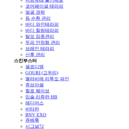
지방유래 줄기세포
코어페이셜 테라피
얼굴 경락
등 순환 관리
바디 와인테라피
바디 힐링테라피
탈모 집중관리
두피 안정화 관리
브레인 테라피
산후 관리
스킨부스터
셀르디엠
GOURI (고우리)
엘라비에 리투오 파인
쥬브아셀
힐로 웨이브
입술 리쥬란 HB
레디어스
비타란
BNV EXO
쥬베룩
시그널72