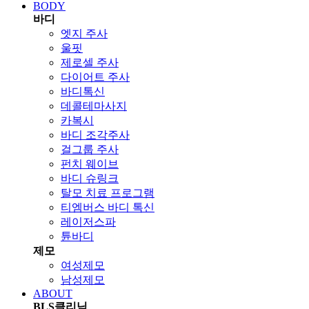
BODY
바디
엣지 주사
울핏
제로셀 주사
다이어트 주사
바디톡신
데콜테마사지
카복시
바디 조각주사
걸그룹 주사
펀치 웨이브
바디 슈링크
탈모 치료 프로그램
티엠버스 바디 톡신
레이저스파
튠바디
제모
여성제모
남성제모
ABOUT
BLS클리닉