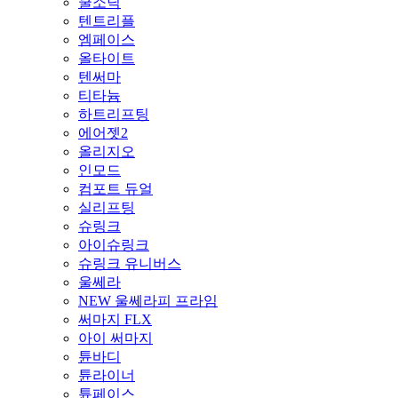
쿨소닉
텐트리플
엠페이스
올타이트
텐써마
티타늄
하트리프팅
에어젯2
올리지오
인모드
컴포트 듀얼
실리프팅
슈링크
아이슈링크
슈링크 유니버스
울쎄라
NEW 울쎄라피 프라임
써마지 FLX
아이 써마지
튠바디
튠라이너
튠페이스