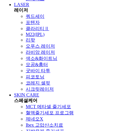
LASER
레이저
쿼드세이
포텐자
클라리티Ⅱ
M22(IPL)
리팟
오푸스 레이저
라비앙 레이저
색소&화이트닝
모공&흉터
굿바이 타투
피코토닝
코레지 셀핏
시크릿레이저
SKIN CARE
스페셜케어
MCT 메타셀 줄기세포
혈액줄기세포 프로그램
제네오X
Ibex 고압산소치료