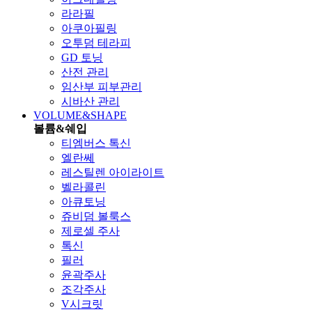
라라필
아쿠아필링
오투덤 테라피
GD 토닝
산전 관리
임산부 피부관리
시바산 관리
VOLUME&SHAPE
볼륨&쉐입
티엠버스 톡신
엘란쎄
레스틸렌 아이라이트
벨라콜린
아큐토닝
쥬비덤 볼룩스
제로셀 주사
톡신
필러
윤곽주사
조각주사
V시크릿