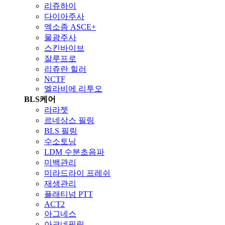
리쥬하이
다이아주사
엑소좀 ASCE+
물광주사
스킨바이브
잘루프로
리쥬란 힐러
NCTF
엘라비에 리투오
BLS케어
라라젯
르네상스 필링
BLS 필링
수소토닝
LDM 수분초음파
미백관리
미라드라이 프레쉬
재생관리
플래티넘 PTT
ACT2
아그네스
아크네필링