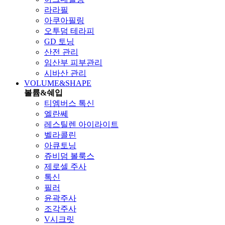
라라필
아쿠아필링
오투덤 테라피
GD 토닝
산전 관리
임산부 피부관리
시바산 관리
VOLUME&SHAPE
볼륨&쉐입
티엠버스 톡신
엘란쎄
레스틸렌 아이라이트
벨라콜린
아큐토닝
쥬비덤 볼룩스
제로셀 주사
톡신
필러
윤곽주사
조각주사
V시크릿