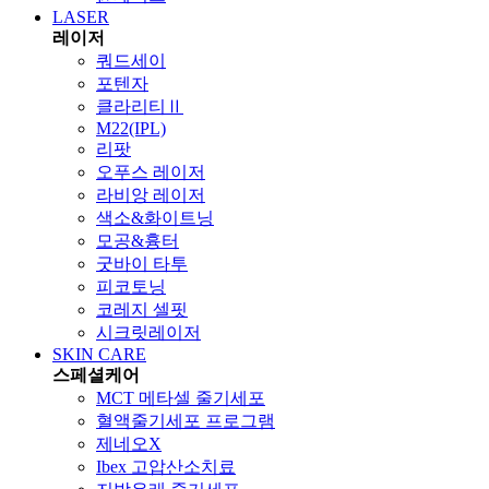
LASER
레이저
쿼드세이
포텐자
클라리티Ⅱ
M22(IPL)
리팟
오푸스 레이저
라비앙 레이저
색소&화이트닝
모공&흉터
굿바이 타투
피코토닝
코레지 셀핏
시크릿레이저
SKIN CARE
스페셜케어
MCT 메타셀 줄기세포
혈액줄기세포 프로그램
제네오X
Ibex 고압산소치료