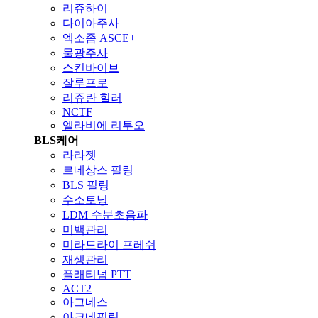
리쥬하이
다이아주사
엑소좀 ASCE+
물광주사
스킨바이브
잘루프로
리쥬란 힐러
NCTF
엘라비에 리투오
BLS케어
라라젯
르네상스 필링
BLS 필링
수소토닝
LDM 수분초음파
미백관리
미라드라이 프레쉬
재생관리
플래티넘 PTT
ACT2
아그네스
아크네필링