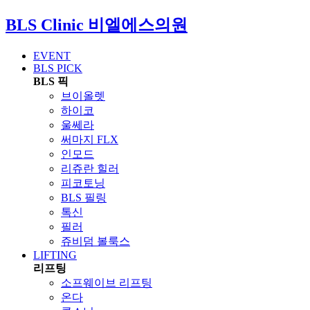
BLS Clinic
비엘에스의원
EVENT
BLS PICK
BLS 픽
브이올렛
하이코
울쎄라
써마지 FLX
인모드
리쥬란 힐러
피코토닝
BLS 필링
톡신
필러
쥬비덤 볼룩스
LIFTING
리프팅
소프웨이브 리프팅
온다