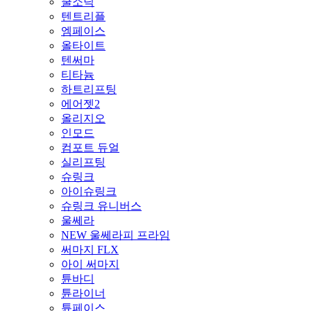
쿨소닉
텐트리플
엠페이스
올타이트
텐써마
티타늄
하트리프팅
에어젯2
올리지오
인모드
컴포트 듀얼
실리프팅
슈링크
아이슈링크
슈링크 유니버스
울쎄라
NEW 울쎄라피 프라임
써마지 FLX
아이 써마지
튠바디
튠라이너
튠페이스