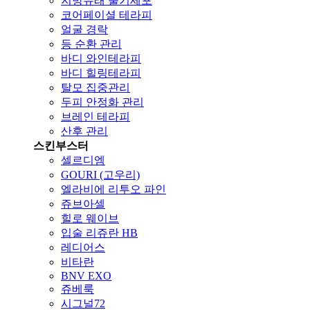
지방유래 줄기세포
코어페이셜 테라피
얼굴 경락
등 순환 관리
바디 와인테라피
바디 힐링테라피
탈모 집중관리
두피 안정화 관리
브레인 테라피
산후 관리
스킨부스터
셀르디엠
GOURI (고우리)
엘라비에 리투오 파인
쥬브아셀
힐로 웨이브
입술 리쥬란 HB
레디어스
비타란
BNV EXO
쥬베룩
시그널72