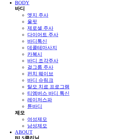
BODY
바디
엣지 주사
울핏
제로셀 주사
다이어트 주사
바디톡신
데콜테마사지
카복시
바디 조각주사
걸그룹 주사
펀치 웨이브
바디 슈링크
탈모 치료 프로그램
티엠버스 바디 톡신
레이저스파
튠바디
제모
여성제모
남성제모
ABOUT
BLS클리닉