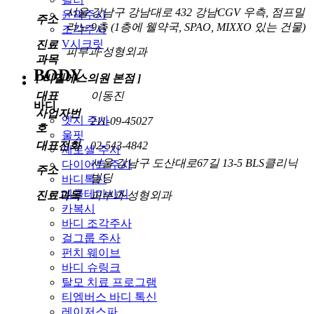
서울 강남구 강남대로 432 강남CGV 우측, 점프밀
윤곽주사
주소
라노 9층 (1층에 웰약국, SPAO, MIXXO 있는 건물)
조각주사
V시크릿
진료
피부과·성형외과
과목
BODY
[ 비엘에스의원 본점 ]
대표
이동진
바디
사업자번
엣지 주사
211-09-45027
호
울핏
대표전화
02-543-4842
제로셀 주사
서울 강남구 도산대로67길 13-5 BLS클리닉
다이어트 주사
주소
빌딩
바디톡신
데콜테마사지
진료과목
피부과·성형외과
카복시
바디 조각주사
걸그룹 주사
펀치 웨이브
바디 슈링크
탈모 치료 프로그램
티엠버스 바디 톡신
레이저스파