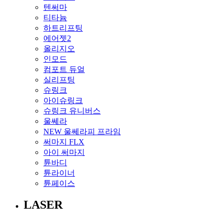
텐써마
티타늄
하트리프팅
에어젯2
올리지오
인모드
컴포트 듀얼
실리프팅
슈링크
아이슈링크
슈링크 유니버스
울쎄라
NEW 울쎄라피 프라임
써마지 FLX
아이 써마지
튠바디
튠라이너
튠페이스
LASER