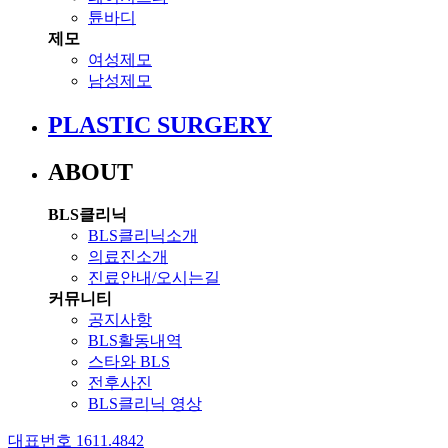
튠바디
제모
여성제모
남성제모
PLASTIC SURGERY
ABOUT
BLS클리닉
BLS클리닉소개
의료진소개
진료안내/오시는길
커뮤니티
공지사항
BLS활동내역
스타와 BLS
전후사진
BLS클리닉 영상
대표번호 1611.4842