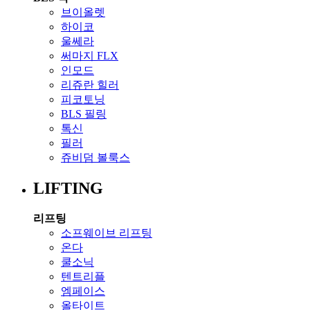
브이올렛
하이코
울쎄라
써마지 FLX
인모드
리쥬란 힐러
피코토닝
BLS 필링
톡신
필러
쥬비덤 볼룩스
LIFTING
리프팅
소프웨이브 리프팅
온다
쿨소닉
텐트리플
엠페이스
올타이트