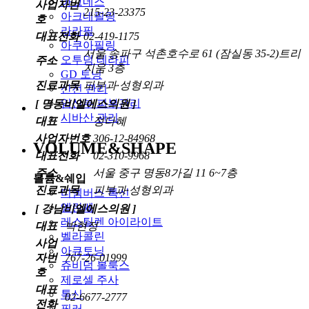
아그네스
사업자번
215-23-23375
아크네필링
호
라라필
대표전화
02-419-1175
아쿠아필링
서울 송파구 석촌호수로 61 (잠실동 35-2)트리
오투덤 테라피
주소
지움 3층
GD 토닝
진료과목
피부과·성형외과
산전 관리
임산부 피부관리
[ 명동비엘에스의원 ]
시바산 관리
대표
정다혜
사업자번호
306-12-84968
VOLUME&SHAPE
대표전화
02-310-9968
주소
서울 중구 명동8가길 11 6~7층
볼륨&쉐입
진료과목
피부과·성형외과
티엠버스 톡신
엘란쎄
[ 강남비엘에스의원 ]
레스틸렌 아이라이트
대표
박현정
벨라콜린
사업
아큐토닝
자번
767-26-01999
쥬비덤 볼룩스
호
제로셀 주사
대표
톡신
02-6677-2777
전화
필러