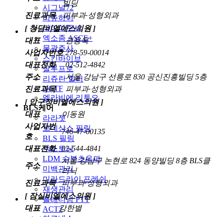
빌딩
시그널72
진료과목
피부과·성형외과
리쥬하이
다이아주사
[ 청담비엘에스의원 ]
엑소좀 ASCE+
대표
권용욱
물광주사
사업자번호
278-59-00014
스킨바이브
대표전화
02-512-4842
잘루프로
주소
서울 강남구 선릉로 830 공신진흥빌딩 5층
리쥬란 힐러
NCTF
진료과목
피부과·성형외과
엘라비에 리투오
[ 압구정비엘에스의원 ]
BLS케어
대표
이동원
라라젯
사업자번
르네상스 필링
746-47-00135
호
BLS 필링
대표전화
02-544-4841
수소토닝
LDM 수분초음파
서울 강남구 논현로 824 동양빌딩 8층 BLS클
주소
미백관리
리닉
미라드라이 프레쉬
진료과목
피부과·성형외과
재생관리
[ 잠실비엘에스의원 ]
플래티넘 PTT
대표
강한별
ACT2