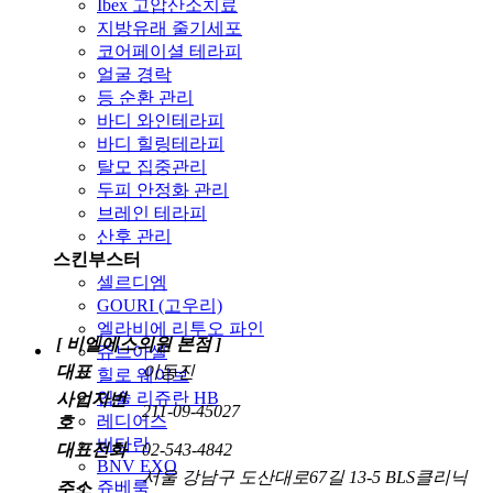
Ibex 고압산소치료
지방유래 줄기세포
코어페이셜 테라피
얼굴 경락
등 순환 관리
바디 와인테라피
바디 힐링테라피
탈모 집중관리
두피 안정화 관리
브레인 테라피
산후 관리
스킨부스터
셀르디엠
GOURI (고우리)
엘라비에 리투오 파인
[ 비엘에스의원 본점 ]
쥬브아셀
대표
이동진
힐로 웨이브
입술 리쥬란 HB
사업자번
211-09-45027
레디어스
호
비타란
대표전화
02-543-4842
BNV EXO
서울 강남구 도산대로67길 13-5 BLS클리닉
쥬베룩
주소