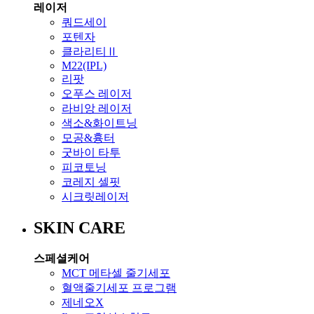
레이저
쿼드세이
포텐자
클라리티Ⅱ
M22(IPL)
리팟
오푸스 레이저
라비앙 레이저
색소&화이트닝
모공&흉터
굿바이 타투
피코토닝
코레지 셀핏
시크릿레이저
SKIN CARE
스페셜케어
MCT 메타셀 줄기세포
혈액줄기세포 프로그램
제네오X