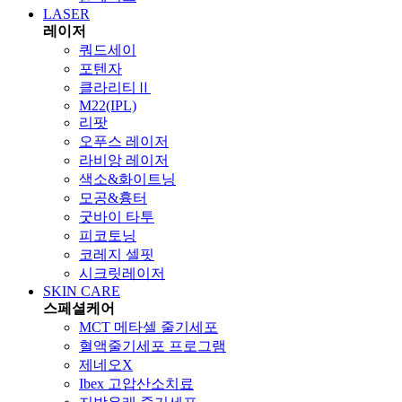
LASER
레이저
쿼드세이
포텐자
클라리티Ⅱ
M22(IPL)
리팟
오푸스 레이저
라비앙 레이저
색소&화이트닝
모공&흉터
굿바이 타투
피코토닝
코레지 셀핏
시크릿레이저
SKIN CARE
스페셜케어
MCT 메타셀 줄기세포
혈액줄기세포 프로그램
제네오X
Ibex 고압산소치료