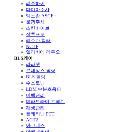
리쥬하이
다이아주사
엑소좀 ASCE+
물광주사
스킨바이브
잘루프로
리쥬란 힐러
NCTF
엘라비에 리투오
BLS케어
라라젯
르네상스 필링
BLS 필링
수소토닝
LDM 수분초음파
미백관리
미라드라이 프레쉬
재생관리
플래티넘 PTT
ACT2
아그네스
아크네필링