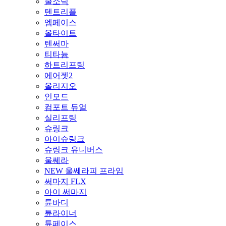
쿨소닉
텐트리플
엠페이스
올타이트
텐써마
티타늄
하트리프팅
에어젯2
올리지오
인모드
컴포트 듀얼
실리프팅
슈링크
아이슈링크
슈링크 유니버스
울쎄라
NEW 울쎄라피 프라임
써마지 FLX
아이 써마지
튠바디
튠라이너
튠페이스