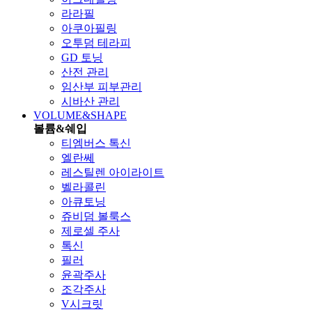
라라필
아쿠아필링
오투덤 테라피
GD 토닝
산전 관리
임산부 피부관리
시바산 관리
VOLUME&SHAPE
볼륨&쉐입
티엠버스 톡신
엘란쎄
레스틸렌 아이라이트
벨라콜린
아큐토닝
쥬비덤 볼룩스
제로셀 주사
톡신
필러
윤곽주사
조각주사
V시크릿