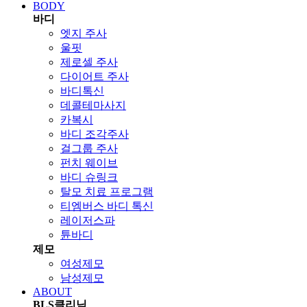
BODY
바디
엣지 주사
울핏
제로셀 주사
다이어트 주사
바디톡신
데콜테마사지
카복시
바디 조각주사
걸그룹 주사
펀치 웨이브
바디 슈링크
탈모 치료 프로그램
티엠버스 바디 톡신
레이저스파
튠바디
제모
여성제모
남성제모
ABOUT
BLS클리닉