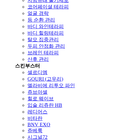
지방유래 줄기세포
코어페이셜 테라피
얼굴 경락
등 순환 관리
바디 와인테라피
바디 힐링테라피
탈모 집중관리
두피 안정화 관리
브레인 테라피
산후 관리
스킨부스터
셀르디엠
GOURI (고우리)
엘라비에 리투오 파인
쥬브아셀
힐로 웨이브
입술 리쥬란 HB
레디어스
비타란
BNV EXO
쥬베룩
시그널72