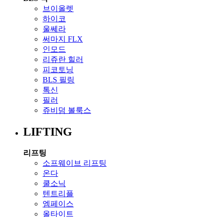
브이올렛
하이코
울쎄라
써마지 FLX
인모드
리쥬란 힐러
피코토닝
BLS 필링
톡신
필러
쥬비덤 볼룩스
LIFTING
리프팅
소프웨이브 리프팅
온다
쿨소닉
텐트리플
엠페이스
올타이트