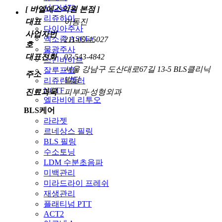
시그널72
[ 비엘에스의원 본점 ]
리쥬하이
대표
이동진
다이아주사
사업자번
엑소좀 ASCE+
211-09-45027
호
물광주사
대표전화
02-543-4842
스킨바이브
서울 강남구 도산대로67길 13-5 BLS클리닉
잘루프로
주소
빌딩
리쥬란 힐러
NCTF
진료과목
피부과·성형외과
엘라비에 리투오
BLS케어
라라젯
르네상스 필링
BLS 필링
수소토닝
LDM 수분초음파
미백관리
미라드라이 프레쉬
재생관리
플래티넘 PTT
ACT2