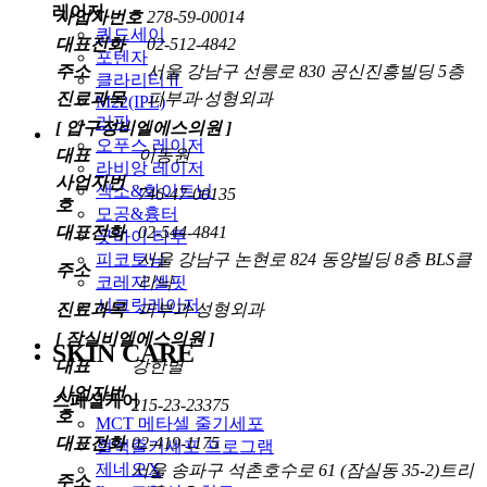
레이저
사업자번호
278-59-00014
쿼드세이
대표전화
02-512-4842
포텐자
주소
서울 강남구 선릉로 830 공신진흥빌딩 5층
클라리티Ⅱ
진료과목
피부과·성형외과
M22(IPL)
리팟
[ 압구정비엘에스의원 ]
오푸스 레이저
대표
이동원
라비앙 레이저
사업자번
색소&화이트닝
746-47-00135
호
모공&흉터
대표전화
02-544-4841
굿바이 타투
서울 강남구 논현로 824 동양빌딩 8층 BLS클
피코토닝
주소
리닉
코레지 셀핏
시크릿레이저
진료과목
피부과·성형외과
[ 잠실비엘에스의원 ]
SKIN CARE
대표
강한별
사업자번
스페셜케어
215-23-23375
호
MCT 메타셀 줄기세포
대표전화
02-419-1175
혈액줄기세포 프로그램
제네오X
서울 송파구 석촌호수로 61 (잠실동 35-2)트리
주소