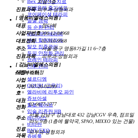
Ibex 고압산소치료
지움 3층
지방유래 줄기세포
진료과목
피부과·성형외과
코어페이셜 테라피
[ 명동비엘에스의원 ]
얼굴 경락
대표
정다혜
등 순환 관리
사업자번호
306-12-84968
바디 와인테라피
바디 힐링테라피
대표전화
02-310-9968
탈모 집중관리
주소
서울 중구 명동8가길 11 6~7층
두피 안정화 관리
진료과목
피부과·성형외과
브레인 테라피
[ 강남비엘에스의원 ]
산후 관리
대표
박현정
스킨부스터
셀르디엠
사업
GOURI (고우리)
자번
767-26-01999
엘라비에 리투오 파인
호
쥬브아셀
대표
02-6677-2777
힐로 웨이브
전화
입술 리쥬란 HB
서울 강남구 강남대로 432 강남CGV 우측, 점프밀
주소
레디어스
라노 9층 (1층에 웰약국, SPAO, MIXXO 있는 건물)
비타란
진료
BNV EXO
피부과·성형외과
과목
쥬베룩