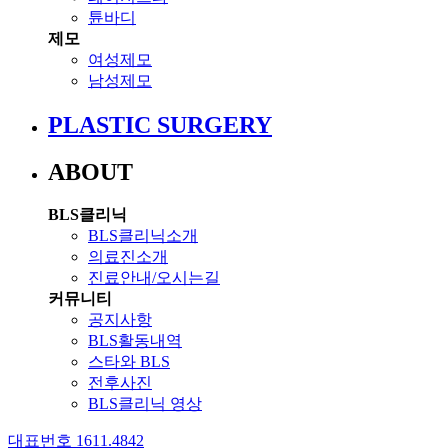
튠바디
제모
여성제모
남성제모
PLASTIC SURGERY
ABOUT
BLS클리닉
BLS클리닉소개
의료진소개
진료안내/오시는길
커뮤니티
공지사항
BLS활동내역
스타와 BLS
전후사진
BLS클리닉 영상
대표번호 1611.4842