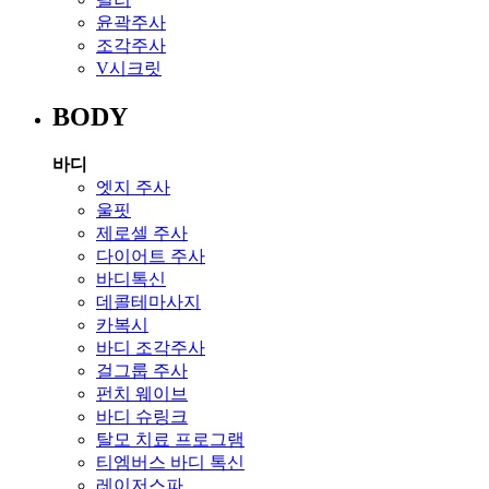
윤곽주사
조각주사
V시크릿
BODY
바디
엣지 주사
울핏
제로셀 주사
다이어트 주사
바디톡신
데콜테마사지
카복시
바디 조각주사
걸그룹 주사
펀치 웨이브
바디 슈링크
탈모 치료 프로그램
티엠버스 바디 톡신
레이저스파