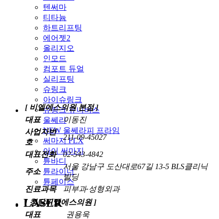
텐써마
티타늄
하트리프팅
에어젯2
올리지오
인모드
컴포트 듀얼
실리프팅
슈링크
아이슈링크
[ 비엘에스의원 본점 ]
슈링크 유니버스
대표
이동진
울쎄라
NEW 울쎄라피 프라임
사업자번
211-09-45027
써마지 FLX
호
아이 써마지
대표전화
02-543-4842
튠바디
서울 강남구 도산대로67길 13-5 BLS클리닉
튠라이너
주소
빌딩
튠페이스
진료과목
피부과·성형외과
LASER
[ 청담비엘에스의원 ]
대표
권용욱