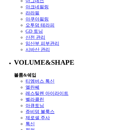
아그네스
아크네필링
라라필
아쿠아필링
오투덤 테라피
GD 토닝
산전 관리
임산부 피부관리
시바산 관리
VOLUME&SHAPE
볼륨&쉐입
티엠버스 톡신
엘란쎄
레스틸렌 아이라이트
벨라콜린
아큐토닝
쥬비덤 볼룩스
제로셀 주사
톡신
필러