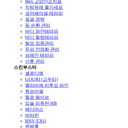
Ibex 고압산소치료
지방유래 줄기세포
코어페이셜 테라피
얼굴 경락
등 순환 관리
바디 와인테라피
바디 힐링테라피
탈모 집중관리
두피 안정화 관리
브레인 테라피
산후 관리
스킨부스터
셀르디엠
GOURI (고우리)
엘라비에 리투오 파인
쥬브아셀
힐로 웨이브
입술 리쥬란 HB
레디어스
비타란
BNV EXO
쥬베룩