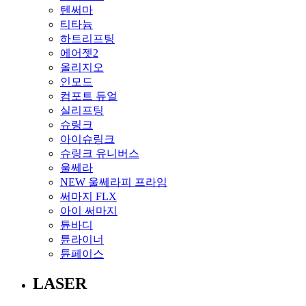
텐써마
티타늄
하트리프팅
에어젯2
올리지오
인모드
컴포트 듀얼
실리프팅
슈링크
아이슈링크
슈링크 유니버스
울쎄라
NEW 울쎄라피 프라임
써마지 FLX
아이 써마지
튠바디
튠라이너
튠페이스
LASER