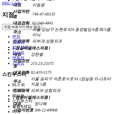
BBG LAB
대표
이동원
사업자번
지점
746-47-00135
호
대표전화
02-544-4841
지점 바로가기 메뉴 닫기
서울 강남구 논현로 824 동양빌딩 8층 BLS클
주소
리닉
본점
진료과목
피부과·성형외과
청담점
압구정점
[ 잠실비엘에스의원 ]
잠실점
대표
강한별
명동점
사업자번
강남점
215-23-23375
호
대표전화
02-419-1175
스킨부스터
서울 송파구 석촌호수로 61 (잠실동 35-2)트리
주소
지움 3층
BLS 픽
리프팅
진료과목
피부과·성형외과
레이저
[ 명동비엘에스의원 ]
스킨부스터
대표
정다혜
볼륨&쉐입
사업자번호
306-12-84968
바디