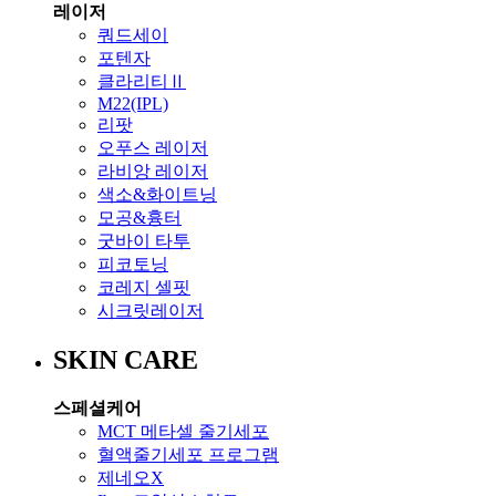
레이저
쿼드세이
포텐자
클라리티Ⅱ
M22(IPL)
리팟
오푸스 레이저
라비앙 레이저
색소&화이트닝
모공&흉터
굿바이 타투
피코토닝
코레지 셀핏
시크릿레이저
SKIN CARE
스페셜케어
MCT 메타셀 줄기세포
혈액줄기세포 프로그램
제네오X