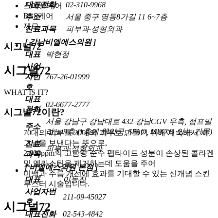
대표전화
02-310-9968
스페셜케어
BLS케어
주소
서울 중구 명동8가길 11 6~7층
제모
진료과목
피부과·성형외과
[ 강남비엘에스의원 ]
시그널72
대표
박현정
사업
시그널72
자번
767-26-01999
호
WHAT IS IT?
대표
02-6677-2777
전화
시그널72이란?
서울 강남구 강남대로 432 강남CGV 우측, 점프밀
주소
라노 9층 (1층에 웰약국, SPAO, MIXXO 있는 건물)
70대의 피부를 20대의 피부로 만들기 위해 계속해서 시
그널을 보낸다는 뜻으로,
진료
피부과·성형외과
2,000ppm의 고함량 순수 펩타이드 성분이 손상된 콜라겐
과목
및 엘라스틴을 제거하는데 도움을 주어
[ 비엘에스의원 본점 ]
미백과 주름 개선에 효과를 기대할 수 있는 신개념 스킨
대표
이동진
부스터 시술입니다.
사업자번
211-09-45027
호
시그널72
대표전화
02-543-4842