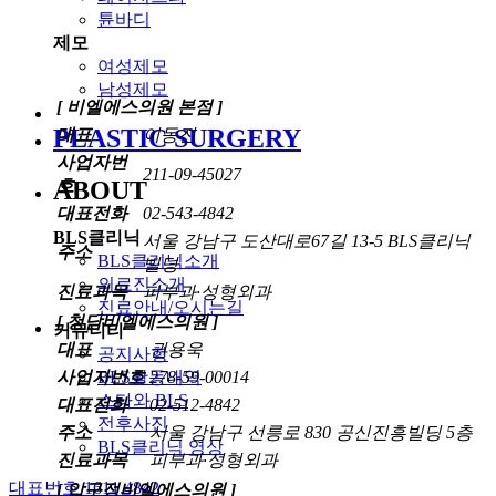
튠바디
제모
여성제모
남성제모
[ 비엘에스의원 본점 ]
PLASTIC SURGERY
대표
이동진
사업자번
211-09-45027
ABOUT
호
대표전화
02-543-4842
BLS클리닉
서울 강남구 도산대로67길 13-5 BLS클리닉
주소
BLS클리닉소개
빌딩
의료진소개
진료과목
피부과·성형외과
진료안내/오시는길
[ 청담비엘에스의원 ]
커뮤니티
대표
권용욱
공지사항
사업자번호
278-59-00014
BLS활동내역
스타와 BLS
대표전화
02-512-4842
전후사진
주소
서울 강남구 선릉로 830 공신진흥빌딩 5층
BLS클리닉 영상
진료과목
피부과·성형외과
대표번호 1611.4842
[ 압구정비엘에스의원 ]