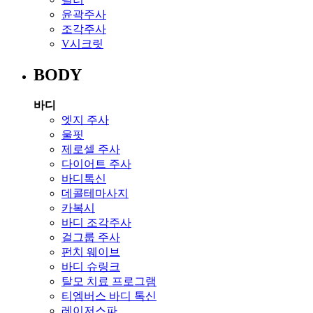
윤곽주사
조각주사
V시크릿
BODY
바디
엣지 주사
울핏
제로셀 주사
다이어트 주사
바디톡신
데콜테마사지
카복시
바디 조각주사
걸그룹 주사
펀치 웨이브
바디 슈링크
탈모 치료 프로그램
티엠버스 바디 톡신
레이저스파