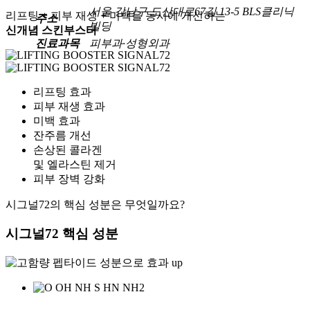
서울 강남구 도산대로67길 13-5 BLS클리닉
리프팅 + 피부 재생 + 미백을 동시에 개선하는
주소
빌딩
신개념 스킨부스터
진료과목
피부과·성형외과
리프팅 효과
피부 재생 효과
미백 효과
잔주름 개선
손상된 콜라겐
및 엘라스틴 제거
피부 장벽 강화
시그널72의 핵심 성분은 무엇일까요?
시그널72 핵심 성분