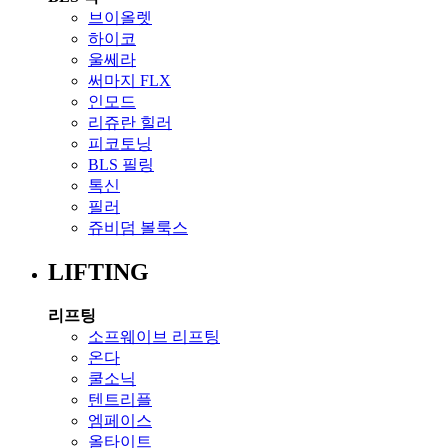
브이올렛
하이코
울쎄라
써마지 FLX
인모드
리쥬란 힐러
피코토닝
BLS 필링
톡신
필러
쥬비덤 볼룩스
LIFTING
리프팅
소프웨이브 리프팅
온다
쿨소닉
텐트리플
엠페이스
올타이트