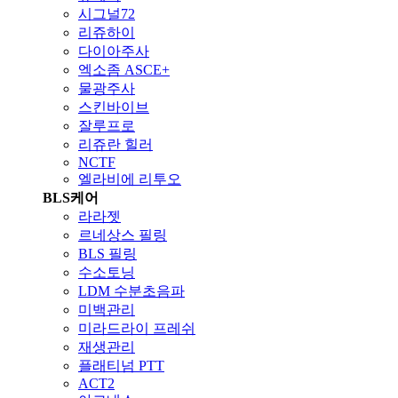
시그널72
리쥬하이
다이아주사
엑소좀 ASCE+
물광주사
스킨바이브
잘루프로
리쥬란 힐러
NCTF
엘라비에 리투오
BLS케어
라라젯
르네상스 필링
BLS 필링
수소토닝
LDM 수분초음파
미백관리
미라드라이 프레쉬
재생관리
플래티넘 PTT
ACT2