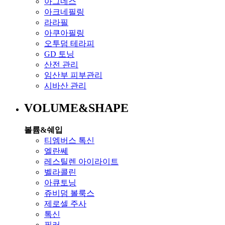
아그네스
아크네필링
라라필
아쿠아필링
오투덤 테라피
GD 토닝
산전 관리
임산부 피부관리
시바산 관리
VOLUME&SHAPE
볼륨&쉐입
티엠버스 톡신
엘란쎄
레스틸렌 아이라이트
벨라콜린
아큐토닝
쥬비덤 볼룩스
제로셀 주사
톡신
필러