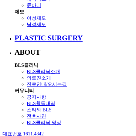
튠바디
제모
여성제모
남성제모
PLASTIC SURGERY
ABOUT
BLS클리닉
BLS클리닉소개
의료진소개
진료안내/오시는길
커뮤니티
공지사항
BLS활동내역
스타와 BLS
전후사진
BLS클리닉 영상
대표번호 1611.4842