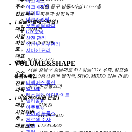
아그네스
주소
서울 중구 명동8가길 11 6~7층
아크네필링
라라필
진료과목
피부과·성형외과
아쿠아필링
[ 강남비엘에스의원 ]
오투덤 테라피
대표
박현정
GD 토닝
사업
산전 관리
자번
767-26-01999
임산부 피부관리
호
시바산 관리
대표
02-6677-2777
VOLUME&SHAPE
전화
서울 강남구 강남대로 432 강남CGV 우측, 점프밀
주소
라노 9층 (1층에 웰약국, SPAO, MIXXO 있는 건물)
볼륨&쉐입
티엠버스 톡신
진료
피부과·성형외과
엘란쎄
과목
레스틸렌 아이라이트
[ 비엘에스의원 본점 ]
벨라콜린
대표
이동진
아큐토닝
사업자번
쥬비덤 볼룩스
211-09-45027
호
제로셀 주사
대표전화
02-543-4842
톡신
필러