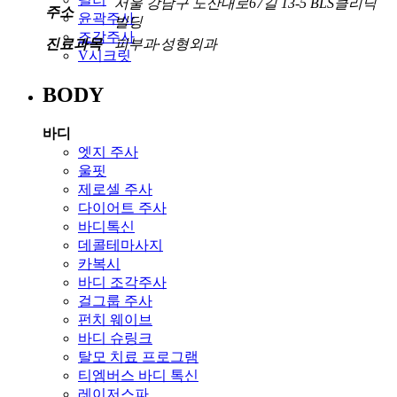
서울 강남구 도산대로67길 13-5 BLS클리닉
주소
윤곽주사
빌딩
조각주사
진료과목
피부과·성형외과
V시크릿
BODY
바디
엣지 주사
울핏
제로셀 주사
다이어트 주사
바디톡신
데콜테마사지
카복시
바디 조각주사
걸그룹 주사
펀치 웨이브
바디 슈링크
탈모 치료 프로그램
티엠버스 바디 톡신
레이저스파