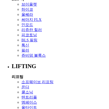
브이올렛
하이코
울쎄라
써마지 FLX
인모드
리쥬란 힐러
피코토닝
BLS 필링
톡신
필러
쥬비덤 볼룩스
LIFTING
리프팅
소프웨이브 리프팅
온다
쿨소닉
텐트리플
엠페이스
올타이트