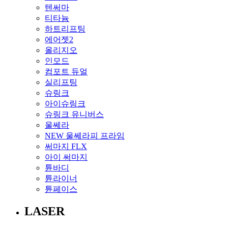
텐써마
티타늄
하트리프팅
에어젯2
올리지오
인모드
컴포트 듀얼
실리프팅
슈링크
아이슈링크
슈링크 유니버스
울쎄라
NEW 울쎄라피 프라임
써마지 FLX
아이 써마지
튠바디
튠라이너
튠페이스
LASER