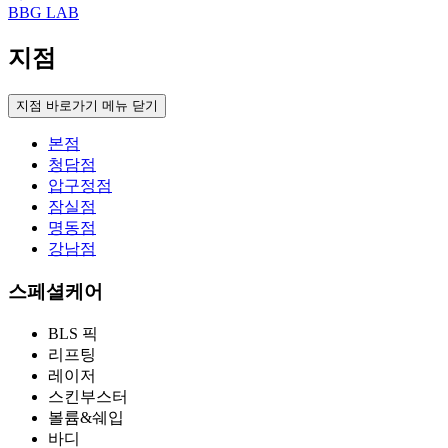
BBG LAB
지점
지점 바로가기 메뉴 닫기
본점
청담점
압구정점
잠실점
명동점
강남점
스페셜케어
BLS 픽
리프팅
레이저
스킨부스터
볼륨&쉐입
바디