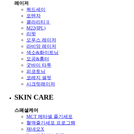
레이저
쿼드세이
포텐자
클라리티Ⅱ
M22(IPL)
리팟
오푸스 레이저
라비앙 레이저
색소&화이트닝
모공&흉터
굿바이 타투
피코토닝
코레지 셀핏
시크릿레이저
SKIN CARE
스페셜케어
MCT 메타셀 줄기세포
혈액줄기세포 프로그램
제네오X