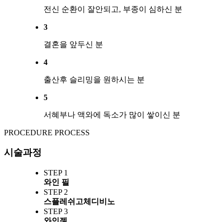
전신 순환이 잘안되고, 부종이 심하신 분
3
결혼을 앞두신 분
4
출산후 슬리밍을 원하시는 분
5
서혜부나 액와에 독소가 많이 쌓이신 분
PROCEDURE PROCESS
시술과정
STEP 1
와인 필
STEP 2
스플레쉬고체디비노
STEP 3
와인젤