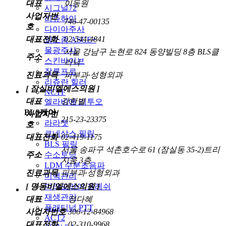
대표
이동원
시그널72
사업자번
리쥬하이
746-47-00135
호
다이아주사
대표전화
02-544-4841
엑소좀 ASCE+
물광주사
서울 강남구 논현로 824 동양빌딩 8층 BLS클
주소
스킨바이브
리닉
잘루프로
진료과목
피부과·성형외과
리쥬란 힐러
[ 잠실비엘에스의원 ]
NCTF
대표
강한별
엘라비에 리투오
BLS케어
사업자번
215-23-23375
라라젯
호
르네상스 필링
대표전화
02-419-1175
BLS 필링
서울 송파구 석촌호수로 61 (잠실동 35-2)트리
주소
수소토닝
지움 3층
LDM 수분초음파
진료과목
피부과·성형외과
미백관리
[ 명동비엘에스의원 ]
미라드라이 프레쉬
재생관리
대표
정다혜
플래티넘 PTT
사업자번호
306-12-84968
ACT2
대표전화
02-310-9968