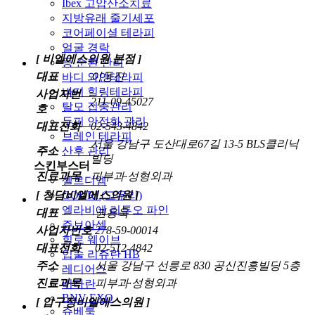
Ibex 고압산소치료
지방유래 줄기세포
코어페이셜 테라피
얼굴 경락
[ 비엘에스의원 본점 ]
등 순환 관리
대표
이동진
바디 와인테라피
바디 힐링테라피
사업자번
211-09-45027
탈모 집중관리
호
두피 안정화 관리
대표전화
02-543-4842
브레인 테라피
서울 강남구 도산대로67길 13-5 BLS클리닉
주소
산후 관리
빌딩
스킨부스터
진료과목
피부과·성형외과
셀르디엠
[ 청담비엘에스의원 ]
GOURI (고우리)
엘라비에 리투오 파인
대표
권용욱
쥬브아셀
사업자번호
278-59-00014
힐로 웨이브
대표전화
02-512-4842
입술 리쥬란 HB
주소
서울 강남구 선릉로 830 공신진흥빌딩 5층
레디어스
진료과목
피부과·성형외과
비타란
BNV EXO
[ 압구정비엘에스의원 ]
쥬베룩