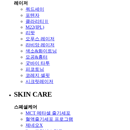
레이저
쿼드세이
포텐자
클라리티Ⅱ
M22(IPL)
리팟
오푸스 레이저
라비앙 레이저
색소&화이트닝
모공&흉터
굿바이 타투
피코토닝
코레지 셀핏
시크릿레이저
SKIN CARE
스페셜케어
MCT 메타셀 줄기세포
혈액줄기세포 프로그램
제네오X