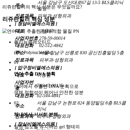
서울 강남구 도산대로67길 13-5 BLS클리닉
주소
리쥬란힐러의 핵심 성분은 무엇일까요?
빌딩
진료과목
피부과·성형외과
리쥬란힐러 핵심 성분
[ 청담비엘에스의원 ]
대표
권용욱
사업자번호
278-59-00014
폴리뉴클레오티드
대표전화
02-512-4842
(PN, Polynucleotide)
주소
서울 강남구 선릉로 830 공신진흥빌딩 5층
진료과목
피부과·성형외과
01
[ 압구정비엘에스의원 ]
연어 추출 DNA 분획
대표
이동원
사업자번
746-47-00135
연어에서 추출한 DNA 분획으로
호
생체 적합성이 뛰어난 안전한 성분
대표전화
02-544-4841
02
서울 강남구 논현로 824 동양빌딩 8층 BLS클
주소
리닉
체내에서 서서히 분해
진료과목
피부과·성형외과
[ 잠실비엘에스의원 ]
일정 점도를 유지하는 gel 형태의