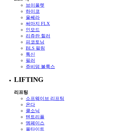
브이올렛
하이코
울쎄라
써마지 FLX
인모드
리쥬란 힐러
피코토닝
BLS 필링
톡신
필러
쥬비덤 볼룩스
LIFTING
리프팅
소프웨이브 리프팅
온다
쿨소닉
텐트리플
엠페이스
올타이트