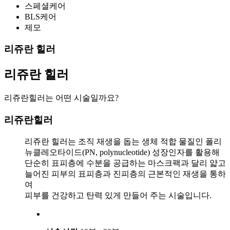
스페셜케어
BLS케어
제모
리쥬란 힐러
리쥬란 힐러
리쥬란힐러는 어떤 시술일까요?
리쥬란힐러
리쥬란 힐러는 조직 재생을 돕는 생체 적합 물질인 폴리
뉴클레오타이드(PN, polynucleotide) 성장인자를 활용해
단순히 표피층에 수분을 공급하는 마스크팩과 달리 얇고
늘어진 피부의 표피층과 진피층의 근본적인 재생을 통하
여
피부를 건강하고 탄력 있게 만들어 주는 시술입니다.