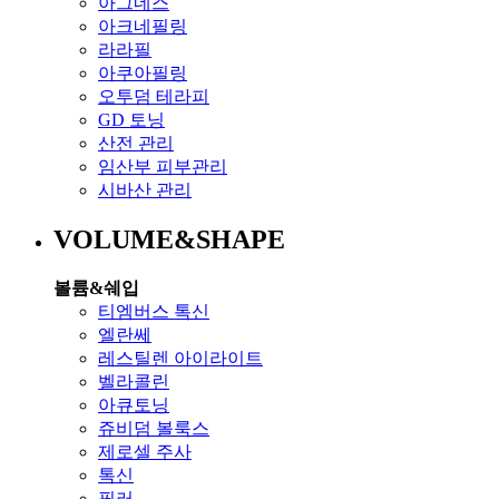
아그네스
아크네필링
라라필
아쿠아필링
오투덤 테라피
GD 토닝
산전 관리
임산부 피부관리
시바산 관리
VOLUME&SHAPE
볼륨&쉐입
티엠버스 톡신
엘란쎄
레스틸렌 아이라이트
벨라콜린
아큐토닝
쥬비덤 볼룩스
제로셀 주사
톡신
필러