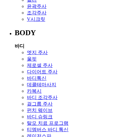
윤곽주사
조각주사
V시크릿
BODY
바디
엣지 주사
울핏
제로셀 주사
다이어트 주사
바디톡신
데콜테마사지
카복시
바디 조각주사
걸그룹 주사
펀치 웨이브
바디 슈링크
탈모 치료 프로그램
티엠버스 바디 톡신
레이저스파