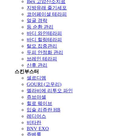
Ibex 고압산소치료
지방유래 줄기세포
코어페이셜 테라피
얼굴 경락
등 순환 관리
바디 와인테라피
바디 힐링테라피
탈모 집중관리
두피 안정화 관리
브레인 테라피
산후 관리
스킨부스터
셀르디엠
GOURI (고우리)
엘라비에 리투오 파인
쥬브아셀
힐로 웨이브
입술 리쥬란 HB
레디어스
비타란
BNV EXO
쥬베룩