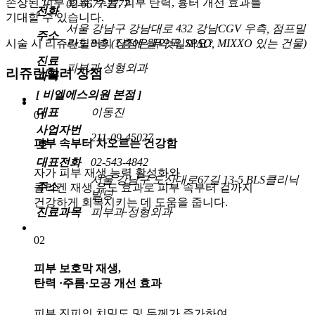
손상된 피부 회복, 주름, 피부 탄력, 흉터 개선 효과를
02-6677-2777
전화
기대
할 수 있습니다.
서울 강남구 강남대로 432 강남CGV 우측, 점프밀
주소
시술 시 리쥬란힐러의 장점은 무엇일까요?
라노 9층 (1층에 웰약국, SPAO, MIXXO 있는 건물)
진료
피부과·성형외과
리쥬란힐러 장점
과목
[ 비엘에스의원 본점 ]
대표
이동진
01
사업자번
211-09-45027
피부 속부터 차오르는 건강함
호
대표전화
02-543-4842
자가 피부 재생 능력 활성화와
서울 강남구 도산대로67길 13-5 BLS클리닉
주소
콜라겐 재생 유도 효과로 피부 속부터 겉까지
빌딩
건강하게 회복시키는 데 도움을 줍니다.
진료과목
피부과·성형외과
02
피부 보호막 재생,
탄력 ·주름·모공 개선 효과
피부 진피의 치밀도 및 두께가 증가하여