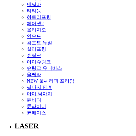
텐써마
티타늄
하트리프팅
에어젯2
올리지오
인모드
컴포트 듀얼
실리프팅
슈링크
아이슈링크
슈링크 유니버스
울쎄라
NEW 울쎄라피 프라임
써마지 FLX
아이 써마지
튠바디
튠라이너
튠페이스
LASER