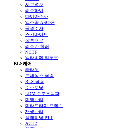
시그널72
리쥬하이
다이아주사
엑소좀 ASCE+
물광주사
스킨바이브
잘루프로
리쥬란 힐러
NCTF
엘라비에 리투오
BLS케어
라라젯
르네상스 필링
BLS 필링
수소토닝
LDM 수분초음파
미백관리
미라드라이 프레쉬
재생관리
플래티넘 PTT
ACT2