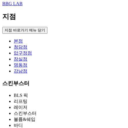
BBG LAB
지점
지점 바로가기 메뉴 닫기
본점
청담점
압구정점
잠실점
명동점
강남점
스킨부스터
BLS 픽
리프팅
레이저
스킨부스터
볼륨&쉐입
바디