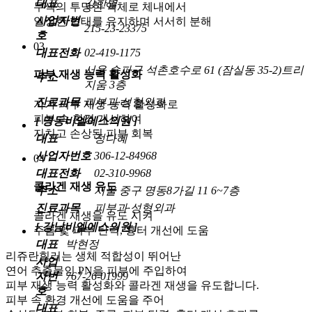
대표
강한별
무색의 투명한 액체로 체내에서
사업자번
일정한 형태를 유지하며 서서히 분해
215-23-23375
호
03
대표전화
02-419-1175
서울 송파구 석촌호수로 61 (잠실동 35-2)트리
피부 재생 능력 활성화
주소
지움 3층
진료과목
피부과·성형외과
자가 피부 재생 능력 활성화로
피부 속 환경 개선하여
[ 명동비엘에스의원 ]
지치고 손상된 피부 회복
대표
정다혜
사업자번호
306-12-84968
04
대표전화
02-310-9968
콜라겐 재생 유도
주소
서울 중구 명동8가길 11 6~7층
진료과목
피부과·성형외과
콜라겐 재생을 유도 시켜
[ 강남비엘에스의원 ]
주름 및 피부 탄력, 흉터 개선에 도움
대표
박현정
리쥬란힐러는
생체 적합성이 뛰어난
사업
연어 추출물인 PN
을 피부에 주입하여
자번
767-26-01999
피부 재생 능력 활성화와 콜라겐 재생을 유도
합니다.
호
피부 속 환경 개선
에 도움을 주어
대표