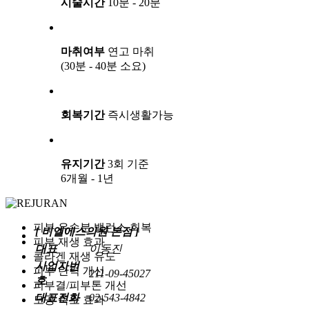
시술시간
10분 - 20분
마취여부
연고 마취
(30분 - 40분 소요)
회복기간
즉시생활가능
유지기간
3회 기준
6개월 - 1년
피부 유수분 밸런스 회복
[ 비엘에스의원 본점 ]
피부 재생 효과
대표
이동진
콜라겐 재생 유도
사업자번
피부 탄력 개선
211-09-45027
호
피부결/피부톤 개선
대표전화
02-543-4842
모공 축소 효과