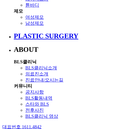
튠바디
제모
여성제모
남성제모
PLASTIC SURGERY
ABOUT
BLS클리닉
BLS클리닉소개
의료진소개
진료안내/오시는길
커뮤니티
공지사항
BLS활동내역
스타와 BLS
전후사진
BLS클리닉 영상
대표번호 1611.4842