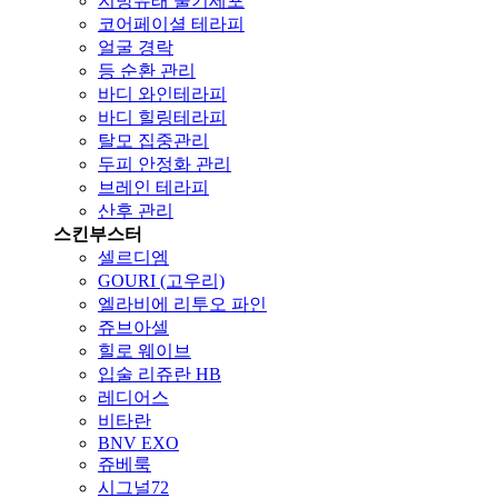
지방유래 줄기세포
코어페이셜 테라피
얼굴 경락
등 순환 관리
바디 와인테라피
바디 힐링테라피
탈모 집중관리
두피 안정화 관리
브레인 테라피
산후 관리
스킨부스터
셀르디엠
GOURI (고우리)
엘라비에 리투오 파인
쥬브아셀
힐로 웨이브
입술 리쥬란 HB
레디어스
비타란
BNV EXO
쥬베룩
시그널72