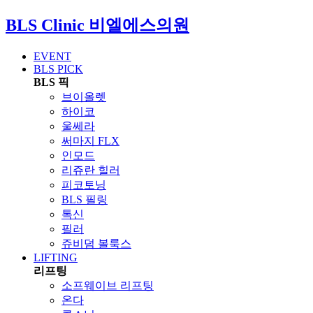
BLS Clinic
비엘에스의원
EVENT
BLS PICK
BLS 픽
브이올렛
하이코
울쎄라
써마지 FLX
인모드
리쥬란 힐러
피코토닝
BLS 필링
톡신
필러
쥬비덤 볼룩스
LIFTING
리프팅
소프웨이브 리프팅
온다