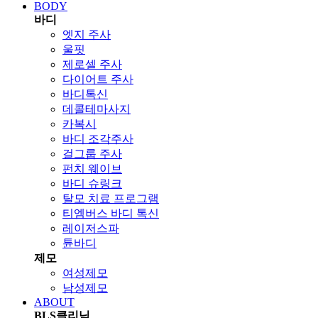
BODY
바디
엣지 주사
울핏
제로셀 주사
다이어트 주사
바디톡신
데콜테마사지
카복시
바디 조각주사
걸그룹 주사
펀치 웨이브
바디 슈링크
탈모 치료 프로그램
티엠버스 바디 톡신
레이저스파
튠바디
제모
여성제모
남성제모
ABOUT
BLS클리닉