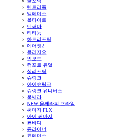
쿨소닉
텐트리플
엠페이스
올타이트
텐써마
티타늄
하트리프팅
에어젯2
올리지오
인모드
컴포트 듀얼
실리프팅
슈링크
아이슈링크
슈링크 유니버스
울쎄라
NEW 울쎄라피 프라임
써마지 FLX
아이 써마지
튠바디
튠라이너
튠페이스