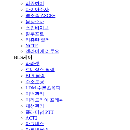
리쥬하이
다이아주사
엑소좀 ASCE+
물광주사
스킨바이브
잘루프로
리쥬란 힐러
NCTF
엘라비에 리투오
BLS케어
라라젯
르네상스 필링
BLS 필링
수소토닝
LDM 수분초음파
미백관리
미라드라이 프레쉬
재생관리
플래티넘 PTT
ACT2
아그네스
아크네필링