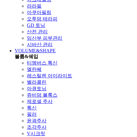
라라필
아쿠아필링
오투덤 테라피
GD 토닝
산전 관리
임산부 피부관리
시바산 관리
VOLUME&SHAPE
볼륨&쉐입
티엠버스 톡신
엘란쎄
레스틸렌 아이라이트
벨라콜린
아큐토닝
쥬비덤 볼룩스
제로셀 주사
톡신
필러
윤곽주사
조각주사
V시크릿