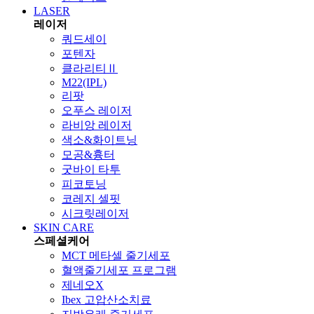
LASER
레이저
쿼드세이
포텐자
클라리티Ⅱ
M22(IPL)
리팟
오푸스 레이저
라비앙 레이저
색소&화이트닝
모공&흉터
굿바이 타투
피코토닝
코레지 셀핏
시크릿레이저
SKIN CARE
스페셜케어
MCT 메타셀 줄기세포
혈액줄기세포 프로그램
제네오X
Ibex 고압산소치료