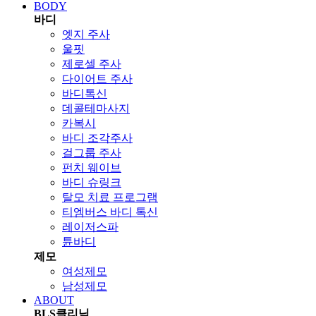
BODY
바디
엣지 주사
울핏
제로셀 주사
다이어트 주사
바디톡신
데콜테마사지
카복시
바디 조각주사
걸그룹 주사
펀치 웨이브
바디 슈링크
탈모 치료 프로그램
티엠버스 바디 톡신
레이저스파
튠바디
제모
여성제모
남성제모
ABOUT
BLS클리닉