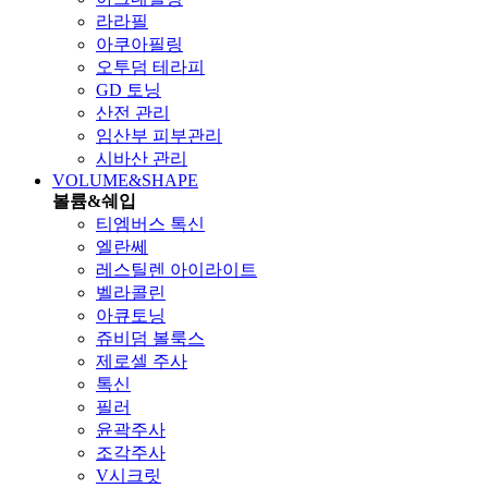
라라필
아쿠아필링
오투덤 테라피
GD 토닝
산전 관리
임산부 피부관리
시바산 관리
VOLUME&SHAPE
볼륨&쉐입
티엠버스 톡신
엘란쎄
레스틸렌 아이라이트
벨라콜린
아큐토닝
쥬비덤 볼룩스
제로셀 주사
톡신
필러
윤곽주사
조각주사
V시크릿