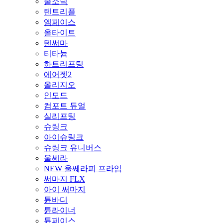
쿨소닉
텐트리플
엠페이스
올타이트
텐써마
티타늄
하트리프팅
에어젯2
올리지오
인모드
컴포트 듀얼
실리프팅
슈링크
아이슈링크
슈링크 유니버스
울쎄라
NEW 울쎄라피 프라임
써마지 FLX
아이 써마지
튠바디
튠라이너
튠페이스