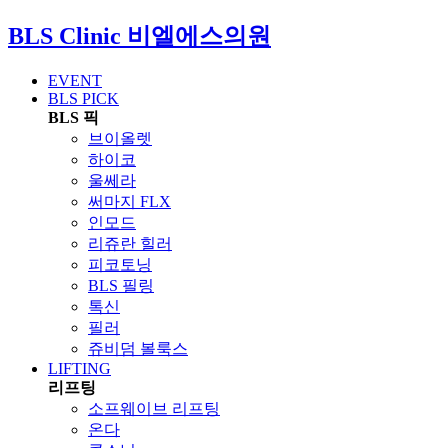
BLS Clinic
비엘에스의원
EVENT
BLS PICK
BLS 픽
브이올렛
하이코
울쎄라
써마지 FLX
인모드
리쥬란 힐러
피코토닝
BLS 필링
톡신
필러
쥬비덤 볼룩스
LIFTING
리프팅
소프웨이브 리프팅
온다