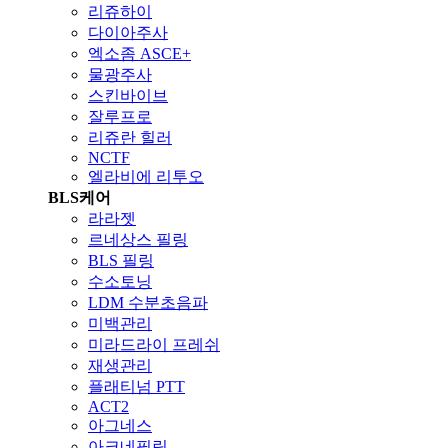
리쥬하이
다이아주사
엑소좀 ASCE+
물광주사
스킨바이브
잘루프로
리쥬란 힐러
NCTF
엘라비에 리투오
BLS케어
라라젯
르네상스 필링
BLS 필링
수소토닝
LDM 수분초음파
미백관리
미라드라이 프레쉬
재생관리
플래티넘 PTT
ACT2
아그네스
아크네필링