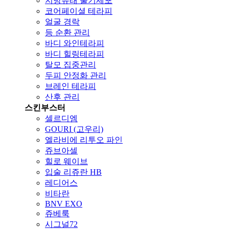
지방유래 줄기세포
코어페이셜 테라피
얼굴 경락
등 순환 관리
바디 와인테라피
바디 힐링테라피
탈모 집중관리
두피 안정화 관리
브레인 테라피
산후 관리
스킨부스터
셀르디엠
GOURI (고우리)
엘라비에 리투오 파인
쥬브아셀
힐로 웨이브
입술 리쥬란 HB
레디어스
비타란
BNV EXO
쥬베룩
시그널72