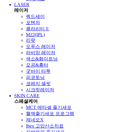
LASER
레이저
쿼드세이
포텐자
클라리티Ⅱ
M22(IPL)
리팟
오푸스 레이저
라비앙 레이저
색소&화이트닝
모공&흉터
굿바이 타투
피코토닝
코레지 셀핏
시크릿레이저
SKIN CARE
스페셜케어
MCT 메타셀 줄기세포
혈액줄기세포 프로그램
제네오X
Ibex 고압산소치료