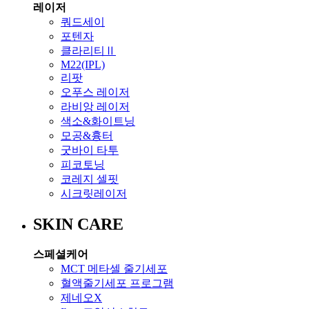
레이저
쿼드세이
포텐자
클라리티Ⅱ
M22(IPL)
리팟
오푸스 레이저
라비앙 레이저
색소&화이트닝
모공&흉터
굿바이 타투
피코토닝
코레지 셀핏
시크릿레이저
SKIN CARE
스페셜케어
MCT 메타셀 줄기세포
혈액줄기세포 프로그램
제네오X