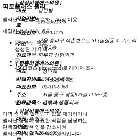
[ 잠실비엘에스의원 ]
피코플러스 원리
대표
강한별
사업자번
멜라닌 색소를 흡수하는 파장 이용
215-23-23375
호
세밀한 색소 제거 효과
대표전화
02-419-1175
서울 송파구 석촌호수로 61 (잠실동 35-2)트리
주소
지움 3층
생성된
기미 색소
진료과목
피부과·성형외과
[ 명동비엘에스의원 ]
450피코초(picosecond)로
레이저 조사
대표
정다혜
사업자번호
306-12-84968
※ picosecond : 1조분의 1초
대표전화
02-310-9968
주소
서울 중구 명동8가길 11 6~7층
멜라닌 색소
선택적 제거
진료과목
피부과·성형외과
[ 강남비엘에스의원 ]
이미 생성된 멜라닌 과립을 제거하거나
대표
박현정
멜라닌 생성에 중요한 역할을 담당하는
사업
단백질의 발현 양을 감소시켜
자번
767-26-01999
멜라닌 생성을 저해하는 원리입니다.
호