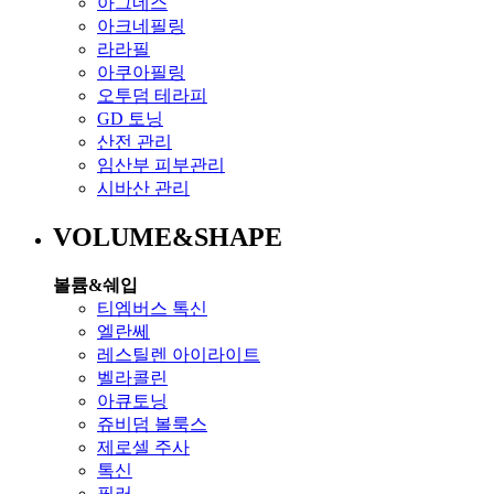
아그네스
아크네필링
라라필
아쿠아필링
오투덤 테라피
GD 토닝
산전 관리
임산부 피부관리
시바산 관리
VOLUME&SHAPE
볼륨&쉐입
티엠버스 톡신
엘란쎄
레스틸렌 아이라이트
벨라콜린
아큐토닝
쥬비덤 볼룩스
제로셀 주사
톡신
필러