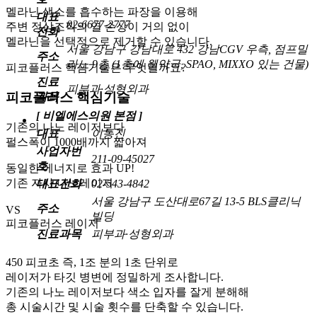
멜라닌 색소를 흡수하는 파장을 이용해
대표
02-6677-2777
주변 정상조직의 열 손상이 거의 없이
전화
멜라닌을 선택적으로 제거할 수 있습니다.
서울 강남구 강남대로 432 강남CGV 우측, 점프밀
주소
라노 9층 (1층에 웰약국, SPAO, MIXXO 있는 건물)
피코플러스 핵심기술은 무엇일까요?
진료
피부과·성형외과
피코플러스 핵심기술
과목
[ 비엘에스의원 본점 ]
기존의 나노 레이저보다
대표
이동진
펄스폭이 1000배까지 짧아져
사업자번
211-09-45027
호
동일한 에너지로 효과 UP!
기존 자사 나노레이저
대표전화
02-543-4842
서울 강남구 도산대로67길 13-5 BLS클리닉
주소
VS
빌딩
피코플러스 레이저
진료과목
피부과·성형외과
450 피코초 즉, 1조 분의 1초 단위
로
레이저가 타깃 병변에 정밀하게 조사합니다.
기존의 나노 레이저보다
색소 입자를 잘게 분해해
총 시술시간 및 시술 횟수를 단축
할 수 있습니다.