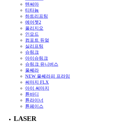
텐써마
티타늄
하트리프팅
에어젯2
올리지오
인모드
컴포트 듀얼
실리프팅
슈링크
아이슈링크
슈링크 유니버스
울쎄라
NEW 울쎄라피 프라임
써마지 FLX
아이 써마지
튠바디
튠라이너
튠페이스
LASER