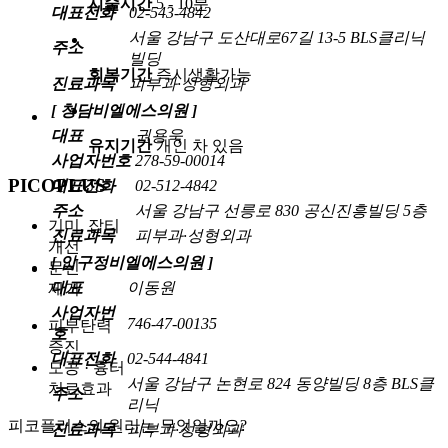
시술시간
5 - 10분
대표전화
02-543-4842
서울 강남구 도산대로67길 13-5 BLS클리닉
주소
빌딩
회복기간
즉시생활가능
진료과목
피부과·성형외과
[ 청담비엘에스의원 ]
대표
권용욱
유지기간
개인 차 있음
사업자번호
278-59-00014
PICOPLUS
대표전화
02-512-4842
주소
서울 강남구 선릉로 830 공신진흥빌딩 5층
기미, 잡티
진료과목
피부과·성형외과
개선
[ 압구정비엘에스의원 ]
문신
대표
이동원
제거
사업자번
746-47-00135
피부탄력
호
증진
대표전화
02-544-4841
모공 · 흉터
서울 강남구 논현로 824 동양빌딩 8층 BLS클
치료효과
주소
리닉
피코플러스의 원리는 무엇일까요?
진료과목
피부과·성형외과