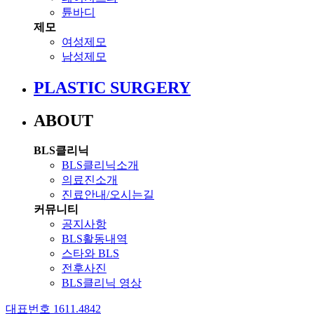
튠바디
제모
여성제모
남성제모
PLASTIC SURGERY
ABOUT
BLS클리닉
BLS클리닉소개
의료진소개
진료안내/오시는길
커뮤니티
공지사항
BLS활동내역
스타와 BLS
전후사진
BLS클리닉 영상
대표번호 1611.4842