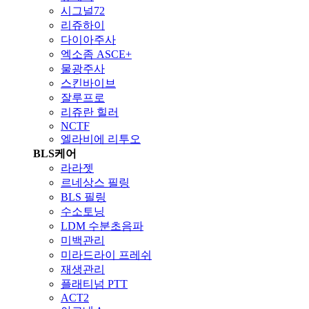
시그널72
리쥬하이
다이아주사
엑소좀 ASCE+
물광주사
스킨바이브
잘루프로
리쥬란 힐러
NCTF
엘라비에 리투오
BLS케어
라라젯
르네상스 필링
BLS 필링
수소토닝
LDM 수분초음파
미백관리
미라드라이 프레쉬
재생관리
플래티넘 PTT
ACT2