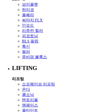
브이올렛
하이코
울쎄라
써마지 FLX
인모드
리쥬란 힐러
피코토닝
BLS 필링
톡신
필러
쥬비덤 볼룩스
LIFTING
리프팅
소프웨이브 리프팅
온다
쿨소닉
텐트리플
엠페이스
올타이트