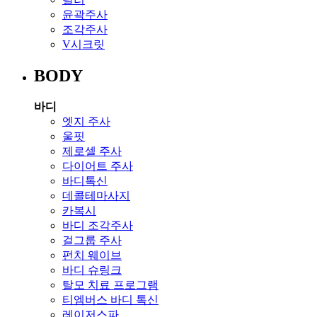
윤곽주사
조각주사
V시크릿
BODY
바디
엣지 주사
울핏
제로셀 주사
다이어트 주사
바디톡신
데콜테마사지
카복시
바디 조각주사
걸그룹 주사
펀치 웨이브
바디 슈링크
탈모 치료 프로그램
티엠버스 바디 톡신
레이저스파