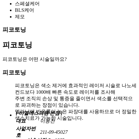
스페셜케어
BLS케어
제모
피코토닝
피코토닝
피코토닝은 어떤 시술일까요?
피코토닝
피코토닝은 색소 제거에 효과적인 레이저 시술로 나노세
컨드보다 1000배 빠른 속도로 레이저를 조사해
주변 조직의 손상 및 통증을 줄이면서 색소를 선택적으
로 파괴하는 장점이 있습니다.
멜라닌에 반응률이 높은 파장대를 사용하므로 더 정밀한
[ 비엘에스의원 본점 ]
색소치료가 가능한 시술입니다.
대표
이동진
사업자번
211-09-45027
호