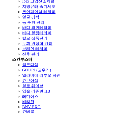
Ibex 고압산소치료
지방유래 줄기세포
코어페이셜 테라피
얼굴 경락
등 순환 관리
바디 와인테라피
바디 힐링테라피
탈모 집중관리
두피 안정화 관리
브레인 테라피
산후 관리
스킨부스터
셀르디엠
GOURI (고우리)
엘라비에 리투오 파인
쥬브아셀
힐로 웨이브
입술 리쥬란 HB
레디어스
비타란
BNV EXO
쥬베룩