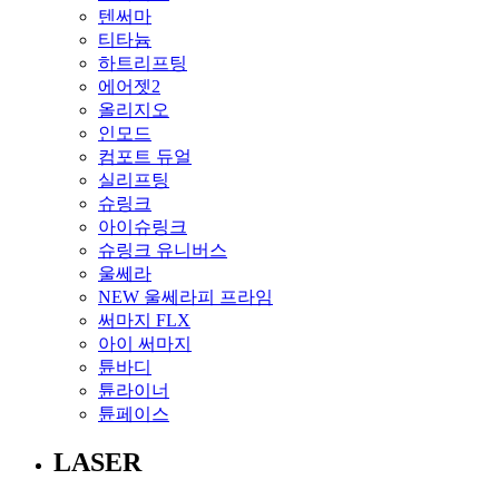
텐써마
티타늄
하트리프팅
에어젯2
올리지오
인모드
컴포트 듀얼
실리프팅
슈링크
아이슈링크
슈링크 유니버스
울쎄라
NEW 울쎄라피 프라임
써마지 FLX
아이 써마지
튠바디
튠라이너
튠페이스
LASER