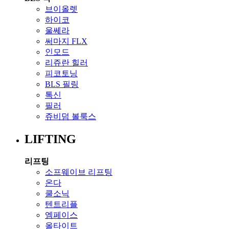
브이올렛
하이코
울쎄라
써마지 FLX
인모드
리쥬란 힐러
피코토닝
BLS 필링
톡신
필러
쥬비덤 볼룩스
LIFTING
리프팅
소프웨이브 리프팅
온다
쿨소닉
텐트리플
엠페이스
올타이트