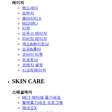
레이저
쿼드세이
포텐자
클라리티Ⅱ
M22(IPL)
리팟
오푸스 레이저
라비앙 레이저
색소&화이트닝
모공&흉터
굿바이 타투
피코토닝
코레지 셀핏
시크릿레이저
SKIN CARE
스페셜케어
MCT 메타셀 줄기세포
혈액줄기세포 프로그램
제네오X