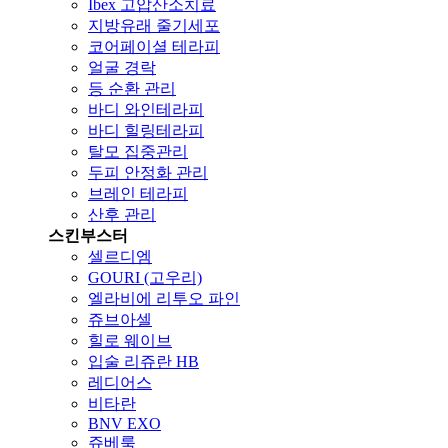
Ibex 고압산소치료
지방유래 줄기세포
코어페이셜 테라피
얼굴 경락
등 순환 관리
바디 와인테라피
바디 힐링테라피
탈모 집중관리
두피 안정화 관리
브레인 테라피
산후 관리
스킨부스터
셀르디엠
GOURI (고우리)
엘라비에 리투오 파인
쥬브아셀
힐로 웨이브
입술 리쥬란 HB
레디어스
비타란
BNV EXO
쥬베룩