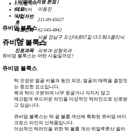
대표
이동진
스페셜케어
사업자번
BLS케어
211-09-45027
호
제모
대표전화
02-543-4842
쥬비덤 볼룩스
서울 강남구 도산대로67길 13-5 BLS클리닉
주소
빌딩
쥬비덤 볼룩스
진료과목
피부과·성형외과
쥬비덤 볼룩스는 어떤 시술일까요?
쥬비덤 볼룩스
턱 모양은 얼굴 비율과 동안 외모, 얼굴의 매력을 결정짓
는 중요한 요소입니다.
목과 턱이 구분되며 너무 둥글거나 각지지 않고
매끄럽게 부드러운 라인을 이상적인 턱라인으로 선호받
고 있습니다.
쥬비덤 볼룩스는 턱 끝 볼룸 개선에 특화된 쥬비덤 바이
크로스 라인의 신제품입니다.
이상적인 턱라인을 위한 턱 볼륨 개선 히알루론산 필러