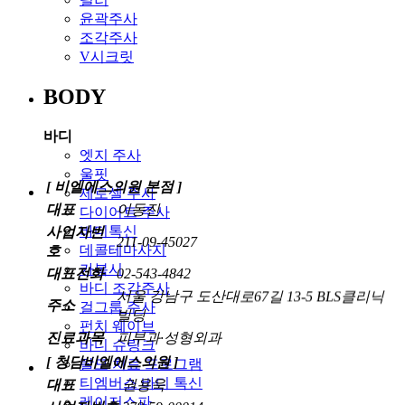
윤곽주사
조각주사
V시크릿
BODY
바디
엣지 주사
[ 비엘에스의원 본점 ]
울핏
대표
이동진
제로셀 주사
사업자번
다이어트 주사
211-09-45027
호
바디톡신
대표전화
02-543-4842
데콜테마사지
카복시
서울 강남구 도산대로67길 13-5 BLS클리닉
주소
바디 조각주사
빌딩
걸그룹 주사
진료과목
피부과·성형외과
펀치 웨이브
[ 청담비엘에스의원 ]
바디 슈링크
대표
권용욱
탈모 치료 프로그램
티엠버스 바디 톡신
사업자번호
278-59-00014
레이저스파