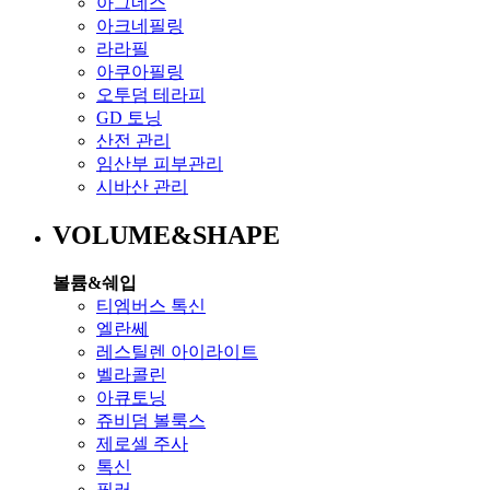
아그네스
아크네필링
라라필
아쿠아필링
오투덤 테라피
GD 토닝
산전 관리
임산부 피부관리
시바산 관리
VOLUME&SHAPE
볼륨&쉐입
티엠버스 톡신
엘란쎄
레스틸렌 아이라이트
벨라콜린
아큐토닝
쥬비덤 볼룩스
제로셀 주사
톡신
필러