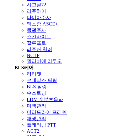
시그널72
리쥬하이
다이아주사
엑소좀 ASCE+
물광주사
스킨바이브
잘루프로
리쥬란 힐러
NCTF
엘라비에 리투오
BLS케어
라라젯
르네상스 필링
BLS 필링
수소토닝
LDM 수분초음파
미백관리
미라드라이 프레쉬
재생관리
플래티넘 PTT
ACT2