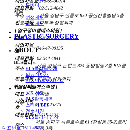
대표전화
02-512-4842
튠바디
주소
서울 강남구 선릉로 830 공신진흥빌딩 5층
제모
진료과목
피부과·성형외과
여성제모
[ 압구정비엘에스의원 ]
남성제모
대표
이동원
PLASTIC SURGERY
사업자번
746-47-00135
호
ABOUT
대표전화
02-544-4841
서울 강남구 논현로 824 동양빌딩 8층 BLS클
주소
BLS클리닉
리닉
BLS클리닉소개
진료과목
피부과·성형외과
의료진소개
[ 잠실비엘에스의원 ]
진료안내/오시는길
대표
강한별
커뮤니티
공지사항
사업자번
215-23-23375
BLS활동내역
호
스타와 BLS
대표전화
02-419-1175
전후사진
서울 송파구 석촌호수로 61 (잠실동 35-2)트리
주소
BLS클리닉 영상
지움 3층
진료과목
피부과·성형외과
대표번호 1611.4842