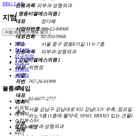
BBG LAB
[ 명동비엘에스의원 ]
대표
정다혜
지점
사업자번호
306-12-84968
대표전화
02-310-9968
지점 바로가기 메뉴 닫기
주소
서울 중구 명동8가길 11 6~7층
진료과목
피부과·성형외과
본점
청담점
[ 강남비엘에스의원 ]
압구정점
대표
박현정
잠실점
사업
명동점
자번
767-26-01999
강남점
호
대표
볼륨&쉐입
02-6677-2777
전화
서울 강남구 강남대로 432 강남CGV 우측, 점프밀
BLS 픽
주소
라노 9층 (1층에 웰약국, SPAO, MIXXO 있는 건물)
리프팅
레이저
진료
피부과·성형외과
스킨부스터
과목
볼륨&쉐입
[ 비엘에스의원 본점 ]
바디