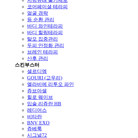
지방유래 줄기세포
코어페이셜 테라피
얼굴 경락
등 순환 관리
바디 와인테라피
바디 힐링테라피
탈모 집중관리
두피 안정화 관리
브레인 테라피
산후 관리
스킨부스터
셀르디엠
GOURI (고우리)
엘라비에 리투오 파인
쥬브아셀
힐로 웨이브
입술 리쥬란 HB
레디어스
비타란
BNV EXO
쥬베룩
시그널72