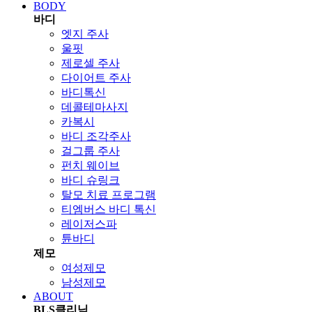
BODY
바디
엣지 주사
울핏
제로셀 주사
다이어트 주사
바디톡신
데콜테마사지
카복시
바디 조각주사
걸그룹 주사
펀치 웨이브
바디 슈링크
탈모 치료 프로그램
티엠버스 바디 톡신
레이저스파
튠바디
제모
여성제모
남성제모
ABOUT
BLS클리닉