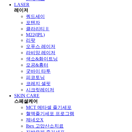
LASER
레이저
쿼드세이
포텐자
클라리티Ⅱ
M22(IPL)
리팟
오푸스 레이저
라비앙 레이저
색소&화이트닝
모공&흉터
굿바이 타투
피코토닝
코레지 셀핏
시크릿레이저
SKIN CARE
스페셜케어
MCT 메타셀 줄기세포
혈액줄기세포 프로그램
제네오X
Ibex 고압산소치료