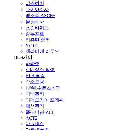
리쥬하이
다이아주사
엑소좀 ASCE+
물광주사
스킨바이브
잘루프로
리쥬란 힐러
NCTF
엘라비에 리투오
BLS케어
라라젯
르네상스 필링
BLS 필링
수소토닝
LDM 수분초음파
미백관리
미라드라이 프레쉬
재생관리
플래티넘 PTT
ACT2
아그네스
아크네필링