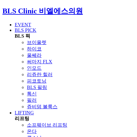
BLS Clinic
비엘에스의원
EVENT
BLS PICK
BLS 픽
브이올렛
하이코
울쎄라
써마지 FLX
인모드
리쥬란 힐러
피코토닝
BLS 필링
톡신
필러
쥬비덤 볼룩스
LIFTING
리프팅
소프웨이브 리프팅
온다