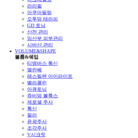
라라필
아쿠아필링
오투덤 테라피
GD 토닝
산전 관리
임산부 피부관리
시바산 관리
VOLUME&SHAPE
볼륨&쉐입
티엠버스 톡신
엘란쎄
레스틸렌 아이라이트
벨라콜린
아큐토닝
쥬비덤 볼룩스
제로셀 주사
톡신
필러
윤곽주사
조각주사
V시크릿