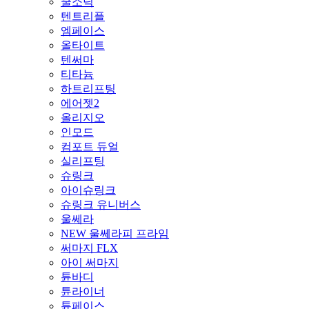
쿨소닉
텐트리플
엠페이스
올타이트
텐써마
티타늄
하트리프팅
에어젯2
올리지오
인모드
컴포트 듀얼
실리프팅
슈링크
아이슈링크
슈링크 유니버스
울쎄라
NEW 울쎄라피 프라임
써마지 FLX
아이 써마지
튠바디
튠라이너
튠페이스