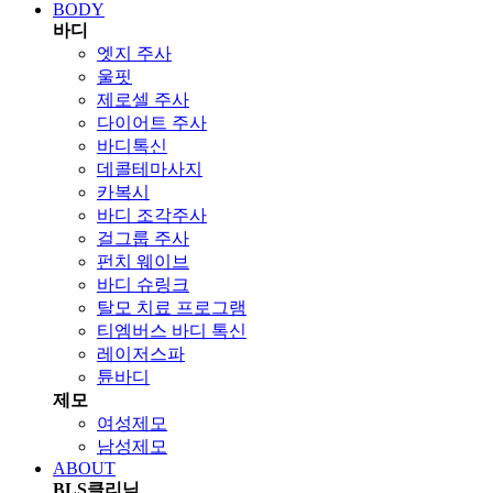
BODY
바디
엣지 주사
울핏
제로셀 주사
다이어트 주사
바디톡신
데콜테마사지
카복시
바디 조각주사
걸그룹 주사
펀치 웨이브
바디 슈링크
탈모 치료 프로그램
티엠버스 바디 톡신
레이저스파
튠바디
제모
여성제모
남성제모
ABOUT
BLS클리닉