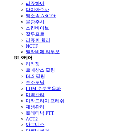
리쥬하이
다이아주사
엑소좀 ASCE+
물광주사
스킨바이브
잘루프로
리쥬란 힐러
NCTF
엘라비에 리투오
BLS케어
라라젯
르네상스 필링
BLS 필링
수소토닝
LDM 수분초음파
미백관리
미라드라이 프레쉬
재생관리
플래티넘 PTT
ACT2
아그네스
아크네필링