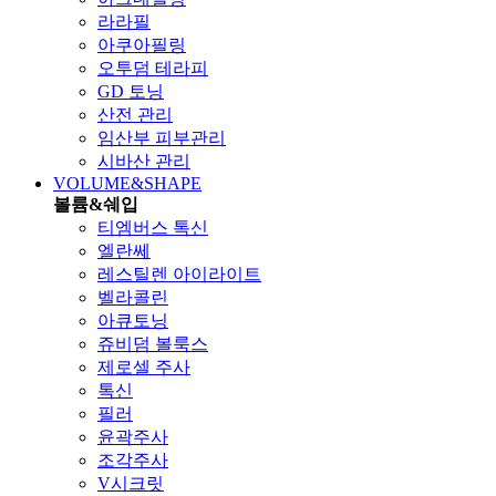
라라필
아쿠아필링
오투덤 테라피
GD 토닝
산전 관리
임산부 피부관리
시바산 관리
VOLUME&SHAPE
볼륨&쉐입
티엠버스 톡신
엘란쎄
레스틸렌 아이라이트
벨라콜린
아큐토닝
쥬비덤 볼룩스
제로셀 주사
톡신
필러
윤곽주사
조각주사
V시크릿