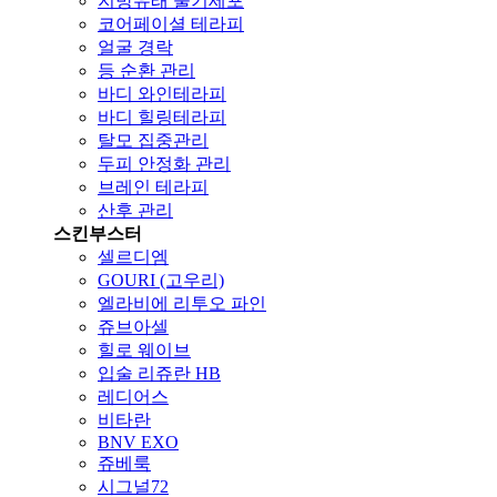
지방유래 줄기세포
코어페이셜 테라피
얼굴 경락
등 순환 관리
바디 와인테라피
바디 힐링테라피
탈모 집중관리
두피 안정화 관리
브레인 테라피
산후 관리
스킨부스터
셀르디엠
GOURI (고우리)
엘라비에 리투오 파인
쥬브아셀
힐로 웨이브
입술 리쥬란 HB
레디어스
비타란
BNV EXO
쥬베룩
시그널72