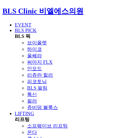
BLS Clinic
비엘에스의원
EVENT
BLS PICK
BLS 픽
브이올렛
하이코
울쎄라
써마지 FLX
인모드
리쥬란 힐러
피코토닝
BLS 필링
톡신
필러
쥬비덤 볼룩스
LIFTING
리프팅
소프웨이브 리프팅
온다