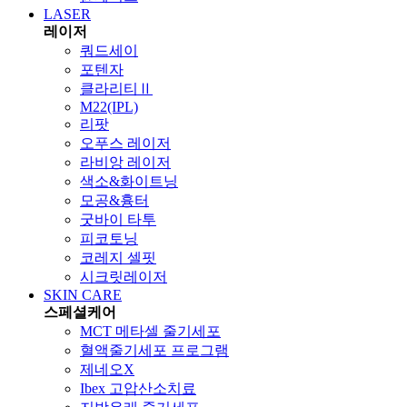
LASER
레이저
쿼드세이
포텐자
클라리티Ⅱ
M22(IPL)
리팟
오푸스 레이저
라비앙 레이저
색소&화이트닝
모공&흉터
굿바이 타투
피코토닝
코레지 셀핏
시크릿레이저
SKIN CARE
스페셜케어
MCT 메타셀 줄기세포
혈액줄기세포 프로그램
제네오X
Ibex 고압산소치료