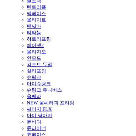
쿨소닉
텐트리플
엠페이스
올타이트
텐써마
티타늄
하트리프팅
에어젯2
올리지오
인모드
컴포트 듀얼
실리프팅
슈링크
아이슈링크
슈링크 유니버스
울쎄라
NEW 울쎄라피 프라임
써마지 FLX
아이 써마지
튠바디
튠라이너
튠페이스