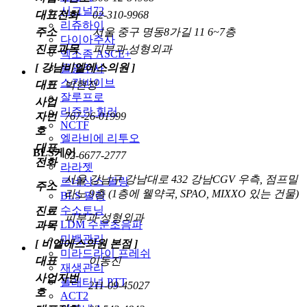
시그널72
대표전화
02-310-9968
리쥬하이
주소
서울 중구 명동8가길 11 6~7층
다이아주사
진료과목
피부과·성형외과
엑소좀 ASCE+
[ 강남비엘에스의원 ]
물광주사
스킨바이브
대표
박현정
잘루프로
사업
리쥬란 힐러
자번
767-26-01999
NCTF
호
엘라비에 리투오
대표
BLS케어
02-6677-2777
전화
라라젯
서울 강남구 강남대로 432 강남CGV 우측, 점프밀
르네상스 필링
주소
라노 9층 (1층에 웰약국, SPAO, MIXXO 있는 건물)
BLS 필링
수소토닝
진료
피부과·성형외과
LDM 수분초음파
과목
미백관리
[ 비엘에스의원 본점 ]
미라드라이 프레쉬
대표
이동진
재생관리
사업자번
플래티넘 PTT
211-09-45027
호
ACT2