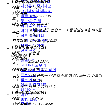
Ibex 고압산소치료
[ 압구정비엘에스의원 ]
지방유래 줄기세포
대표
이동원
코어페이셜 테라피
사업자번
746-47-00135
얼굴 경락
호
등 순환 관리
대표전화
02-544-4841
바디 와인테라피
서울 강남구 논현로 824 동양빌딩 8층 BLS클
바디 힐링테라피
주소
리닉
탈모 집중관리
두피 안정화 관리
진료과목
피부과·성형외과
브레인 테라피
[ 잠실비엘에스의원 ]
산후 관리
대표
강한별
스킨부스터
사업자번
셀르디엠
215-23-23375
호
GOURI (고우리)
대표전화
02-419-1175
엘라비에 리투오 파인
쥬브아셀
서울 송파구 석촌호수로 61 (잠실동 35-2)트리
주소
힐로 웨이브
지움 3층
입술 리쥬란 HB
진료과목
피부과·성형외과
레디어스
[ 명동비엘에스의원 ]
비타란
대표
정다혜
BNV EXO
쥬베룩
사업자번호
306-12-84968