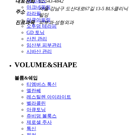
아그네스
대표전화
02-543-4842
아크네필링
서울 강남구 도산대로67길 13-5 BLS클리닉
주소
라라필
빌딩
아쿠아필링
진료과목
피부과·성형외과
오투덤 테라피
GD 토닝
산전 관리
임산부 피부관리
시바산 관리
VOLUME&SHAPE
볼륨&쉐입
티엠버스 톡신
엘란쎄
레스틸렌 아이라이트
벨라콜린
아큐토닝
쥬비덤 볼룩스
제로셀 주사
톡신
필러