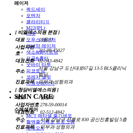
레이저
쿼드세이
포텐자
클라리티Ⅱ
M22(IPL)
[ 비엘에스의원 본점 ]
리팟
대표
이동진
오푸스 레이저
라비앙 레이저
사업자번
211-09-45027
색소&화이트닝
호
모공&흉터
대표전화
02-543-4842
굿바이 타투
서울 강남구 도산대로67길 13-5 BLS클리닉
피코토닝
주소
빌딩
코레지 셀핏
진료과목
피부과·성형외과
시크릿레이저
[ 청담비엘에스의원 ]
SKIN CARE
대표
권용욱
사업자번호
278-59-00014
스페셜케어
대표전화
02-512-4842
MCT 메타셀 줄기세포
주소
서울 강남구 선릉로 830 공신진흥빌딩 5층
혈액줄기세포 프로그램
진료과목
피부과·성형외과
제네오X