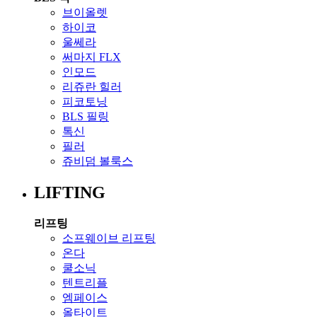
브이올렛
하이코
울쎄라
써마지 FLX
인모드
리쥬란 힐러
피코토닝
BLS 필링
톡신
필러
쥬비덤 볼룩스
LIFTING
리프팅
소프웨이브 리프팅
온다
쿨소닉
텐트리플
엠페이스
올타이트