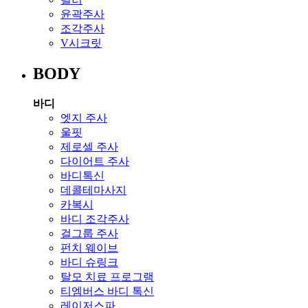
윤곽주사
조각주사
V시크릿
BODY
바디
엣지 주사
울핏
제로셀 주사
다이어트 주사
바디톡신
데콜테마사지
카복시
바디 조각주사
걸그룹 주사
펀치 웨이브
바디 슈링크
탈모 치료 프로그램
티엠버스 바디 톡신
레이저스파