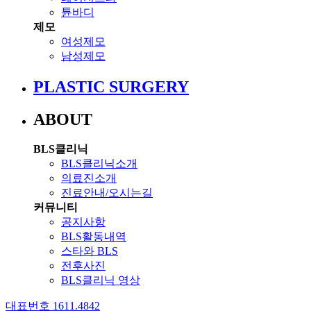
튠바디
제모
여성제모
남성제모
PLASTIC SURGERY
ABOUT
BLS클리닉
BLS클리닉소개
의료진소개
진료안내/오시는길
커뮤니티
공지사항
BLS활동내역
스타와 BLS
전후사진
BLS클리닉 영상
대표번호 1611.4842