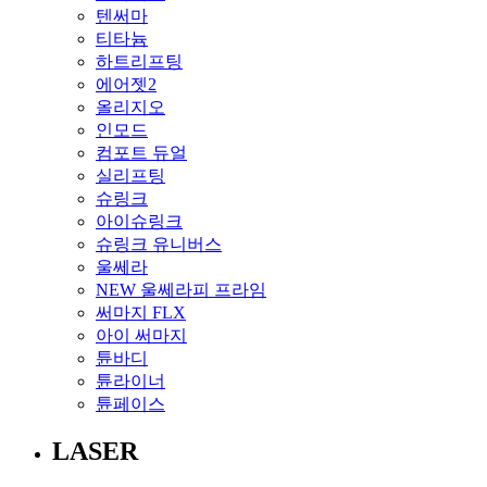
텐써마
티타늄
하트리프팅
에어젯2
올리지오
인모드
컴포트 듀얼
실리프팅
슈링크
아이슈링크
슈링크 유니버스
울쎄라
NEW 울쎄라피 프라임
써마지 FLX
아이 써마지
튠바디
튠라이너
튠페이스
LASER