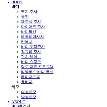
BODY
바디
엣지 주사
울핏
제로셀 주사
다이어트 주사
바디톡신
데콜테마사지
카복시
바디 조각주사
걸그룹 주사
펀치 웨이브
바디 슈링크
탈모 치료 프로그램
티엠버스 바디 톡신
레이저스파
튠바디
제모
여성제모
남성제모
ABOUT
BLS클리닉