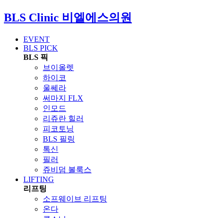
BLS Clinic
비엘에스의원
EVENT
BLS PICK
BLS 픽
브이올렛
하이코
울쎄라
써마지 FLX
인모드
리쥬란 힐러
피코토닝
BLS 필링
톡신
필러
쥬비덤 볼룩스
LIFTING
리프팅
소프웨이브 리프팅
온다