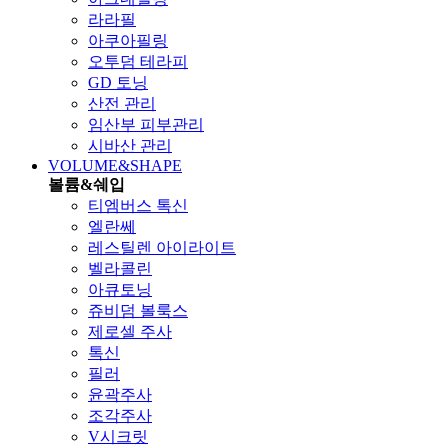
라라필
아쿠아필링
오투덤 테라피
GD 토닝
산전 관리
임산부 피부관리
시바산 관리
VOLUME&SHAPE
볼륨&쉐입
티엠버스 톡신
엘란쎄
레스틸렌 아이라이트
벨라콜린
아큐토닝
쥬비덤 볼룩스
제로셀 주사
톡신
필러
윤곽주사
조각주사
V시크릿