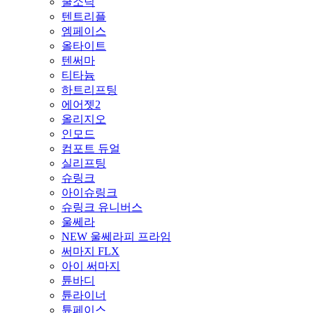
쿨소닉
텐트리플
엠페이스
올타이트
텐써마
티타늄
하트리프팅
에어젯2
올리지오
인모드
컴포트 듀얼
실리프팅
슈링크
아이슈링크
슈링크 유니버스
울쎄라
NEW 울쎄라피 프라임
써마지 FLX
아이 써마지
튠바디
튠라이너
튠페이스