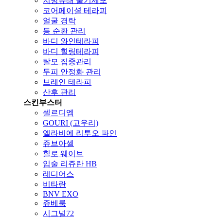
지방유래 줄기세포
코어페이셜 테라피
얼굴 경락
등 순환 관리
바디 와인테라피
바디 힐링테라피
탈모 집중관리
두피 안정화 관리
브레인 테라피
산후 관리
스킨부스터
셀르디엠
GOURI (고우리)
엘라비에 리투오 파인
쥬브아셀
힐로 웨이브
입술 리쥬란 HB
레디어스
비타란
BNV EXO
쥬베룩
시그널72