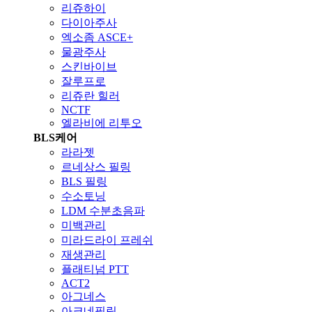
리쥬하이
다이아주사
엑소좀 ASCE+
물광주사
스킨바이브
잘루프로
리쥬란 힐러
NCTF
엘라비에 리투오
BLS케어
라라젯
르네상스 필링
BLS 필링
수소토닝
LDM 수분초음파
미백관리
미라드라이 프레쉬
재생관리
플래티넘 PTT
ACT2
아그네스
아크네필링