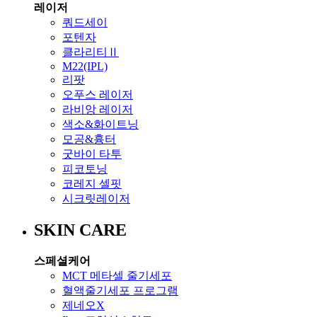
레이저
쿼드세이
포텐자
클라리티Ⅱ
M22(IPL)
리팟
오푸스 레이저
라비앙 레이저
색소&화이트닝
모공&흉터
굿바이 타투
피코토닝
코레지 셀핏
시크릿레이저
SKIN CARE
스페셜케어
MCT 메타셀 줄기세포
혈액줄기세포 프로그램
제네오X