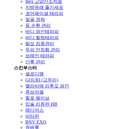
Ibex 고압산소치료
지방유래 줄기세포
코어페이셜 테라피
얼굴 경락
등 순환 관리
바디 와인테라피
바디 힐링테라피
탈모 집중관리
두피 안정화 관리
브레인 테라피
산후 관리
스킨부스터
셀르디엠
GOURI (고우리)
엘라비에 리투오 파인
쥬브아셀
힐로 웨이브
입술 리쥬란 HB
레디어스
비타란
BNV EXO
쥬베룩