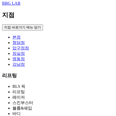
BBG LAB
지점
지점 바로가기 메뉴 닫기
본점
청담점
압구정점
잠실점
명동점
강남점
리프팅
BLS 픽
리프팅
레이저
스킨부스터
볼륨&쉐입
바디