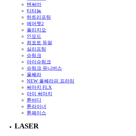
텐써마
티타늄
하트리프팅
에어젯2
올리지오
인모드
컴포트 듀얼
실리프팅
슈링크
아이슈링크
슈링크 유니버스
울쎄라
NEW 울쎄라피 프라임
써마지 FLX
아이 써마지
튠바디
튠라이너
튠페이스
LASER