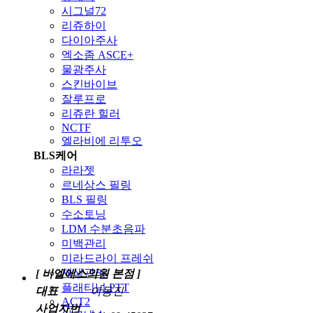
시그널72
리쥬하이
다이아주사
엑소좀 ASCE+
물광주사
스킨바이브
잘루프로
리쥬란 힐러
NCTF
엘라비에 리투오
BLS케어
라라젯
르네상스 필링
BLS 필링
수소토닝
LDM 수분초음파
미백관리
미라드라이 프레쉬
재생관리
[ 비엘에스의원 본점 ]
플래티넘 PTT
대표
이동진
ACT2
사업자번