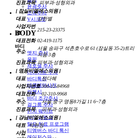
진료과목
피부과·성형외과
윤곽주사
[ 잠실비엘에스의원 ]
조각주사
대표
강한별
V시크릿
사업자번
215-23-23375
BODY
호
대표전화
02-419-1175
바디
서울 송파구 석촌호수로 61 (잠실동 35-2)트리
주소
엣지 주사
지움 3층
울핏
진료과목
피부과·성형외과
제로셀 주사
[ 명동비엘에스의원 ]
다이어트 주사
대표
정다혜
바디톡신
데콜테마사지
사업자번호
306-12-84968
카복시
대표전화
02-310-9968
바디 조각주사
주소
서울 중구 명동8가길 11 6~7층
걸그룹 주사
진료과목
피부과·성형외과
펀치 웨이브
[ 강남비엘에스의원 ]
바디 슈링크
탈모 치료 프로그램
대표
박현정
티엠버스 바디 톡신
사업
레이저스파