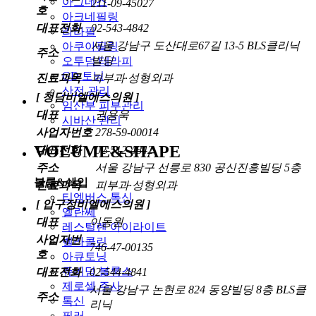
아그네스
211-09-45027
호
아크네필링
대표전화
02-543-4842
라라필
서울 강남구 도산대로67길 13-5 BLS클리닉
아쿠아필링
주소
빌딩
오투덤 테라피
GD 토닝
진료과목
피부과·성형외과
산전 관리
[ 청담비엘에스의원 ]
임산부 피부관리
대표
권용욱
시바산 관리
사업자번호
278-59-00014
VOLUME&SHAPE
대표전화
02-512-4842
주소
서울 강남구 선릉로 830 공신진흥빌딩 5층
볼륨&쉐입
진료과목
피부과·성형외과
티엠버스 톡신
[ 압구정비엘에스의원 ]
엘란쎄
대표
이동원
레스틸렌 아이라이트
사업자번
벨라콜린
746-47-00135
호
아큐토닝
쥬비덤 볼룩스
대표전화
02-544-4841
제로셀 주사
서울 강남구 논현로 824 동양빌딩 8층 BLS클
주소
톡신
리닉
필러