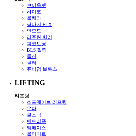
브이올렛
하이코
울쎄라
써마지 FLX
인모드
리쥬란 힐러
피코토닝
BLS 필링
톡신
필러
쥬비덤 볼룩스
LIFTING
리프팅
소프웨이브 리프팅
온다
쿨소닉
텐트리플
엠페이스
올타이트