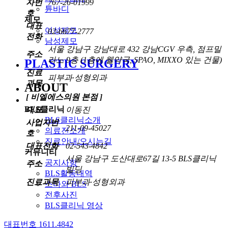
자번
767-26-01999
튠바디
호
제모
대표
여성제모
02-6677-2777
전화
남성제모
서울 강남구 강남대로 432 강남CGV 우측, 점프밀
주소
라노 9층 (1층에 웰약국, SPAO, MIXXO 있는 건물)
PLASTIC SURGERY
진료
피부과·성형외과
과목
ABOUT
[ 비엘에스의원 본점 ]
BLS클리닉
대표
이동진
BLS클리닉소개
사업자번
211-09-45027
의료진소개
호
진료안내/오시는길
대표전화
02-543-4842
커뮤니티
서울 강남구 도산대로67길 13-5 BLS클리닉
공지사항
주소
빌딩
BLS활동내역
진료과목
피부과·성형외과
스타와 BLS
전후사진
BLS클리닉 영상
대표번호 1611.4842