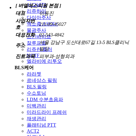
시그널72
[ 비엘에스의원 본점 ]
리쥬하이
대표
이동진
다이아주사
사업자번
엑소좀 ASCE+
211-09-45027
호
물광주사
대표전화
02-543-4842
스킨바이브
서울 강남구 도산대로67길 13-5 BLS클리닉
잘루프로
주소
빌딩
리쥬란 힐러
NCTF
진료과목
피부과·성형외과
엘라비에 리투오
BLS케어
라라젯
르네상스 필링
BLS 필링
수소토닝
LDM 수분초음파
미백관리
미라드라이 프레쉬
재생관리
플래티넘 PTT
ACT2