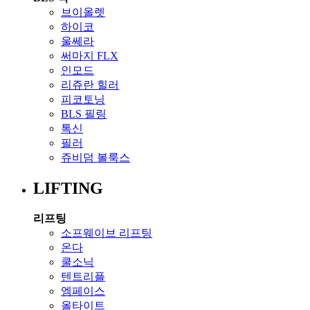
브이올렛
하이코
울쎄라
써마지 FLX
인모드
리쥬란 힐러
피코토닝
BLS 필링
톡신
필러
쥬비덤 볼룩스
LIFTING
리프팅
소프웨이브 리프팅
온다
쿨소닉
텐트리플
엠페이스
올타이트