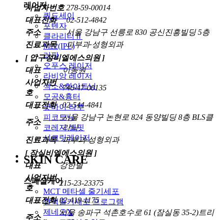
레이저
사업자번호
278-59-00014
쿼드세이
대표전화
02-512-4842
포텐자
주소
서울 강남구 선릉로 830 공신진흥빌딩 5층
클라리티Ⅱ
진료과목
피부과·성형외과
M22(IPL)
리팟
[ 압구정비엘에스의원 ]
오푸스 레이저
대표
이동원
라비앙 레이저
사업자번
색소&화이트닝
746-47-00135
호
모공&흉터
대표전화
02-544-4841
굿바이 타투
서울 강남구 논현로 824 동양빌딩 8층 BLS클
피코토닝
주소
리닉
코레지 셀핏
시크릿레이저
진료과목
피부과·성형외과
[ 잠실비엘에스의원 ]
SKIN CARE
대표
강한별
사업자번
스페셜케어
215-23-23375
호
MCT 메타셀 줄기세포
대표전화
02-419-1175
혈액줄기세포 프로그램
제네오X
서울 송파구 석촌호수로 61 (잠실동 35-2)트리
주소