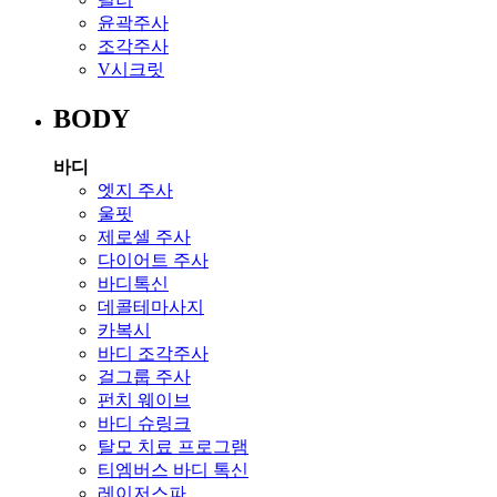
윤곽주사
조각주사
V시크릿
BODY
바디
엣지 주사
울핏
제로셀 주사
다이어트 주사
바디톡신
데콜테마사지
카복시
바디 조각주사
걸그룹 주사
펀치 웨이브
바디 슈링크
탈모 치료 프로그램
티엠버스 바디 톡신
레이저스파