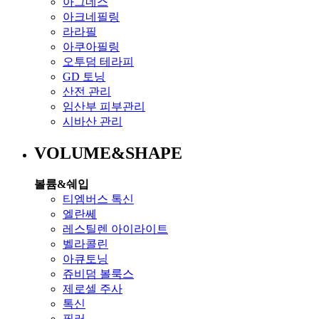
아그네스
아크네필링
라라필
아쿠아필링
오투덤 테라피
GD 토닝
산전 관리
임산부 피부관리
시바산 관리
VOLUME&SHAPE
볼륨&쉐입
티엠버스 톡신
엘란쎄
레스틸렌 아이라이트
벨라콜린
아큐토닝
쥬비덤 볼룩스
제로셀 주사
톡신
필러