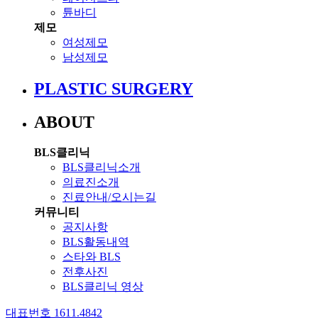
튠바디
제모
여성제모
남성제모
PLASTIC SURGERY
ABOUT
BLS클리닉
BLS클리닉소개
의료진소개
진료안내/오시는길
커뮤니티
공지사항
BLS활동내역
스타와 BLS
전후사진
BLS클리닉 영상
대표번호 1611.4842