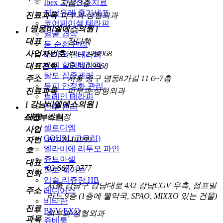
Ibex 고압산소치료
지움 3층
지방유래 줄기세포
진료과목
피부과·성형외과
코어페이셜 테라피
[ 명동비엘에스의원 ]
얼굴 경락
대표
정다혜
등 순환 관리
사업자번호
306-12-84968
바디 와인테라피
바디 힐링테라피
대표전화
02-310-9968
탈모 집중관리
주소
서울 중구 명동8가길 11 6~7층
두피 안정화 관리
진료과목
피부과·성형외과
브레인 테라피
[ 강남비엘에스의원 ]
산후 관리
대표
박현정
스킨부스터
셀르디엠
사업
GOURI (고우리)
자번
767-26-01999
엘라비에 리투오 파인
호
쥬브아셀
대표
02-6677-2777
힐로 웨이브
전화
입술 리쥬란 HB
서울 강남구 강남대로 432 강남CGV 우측, 점프밀
주소
레디어스
라노 9층 (1층에 웰약국, SPAO, MIXXO 있는 건물)
비타란
진료
BNV EXO
피부과·성형외과
과목
쥬베룩