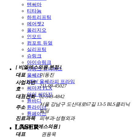
텐써마
티타늄
하트리프팅
에어젯2
올리지오
인모드
컴포트 듀얼
실리프팅
슈링크
아이슈링크
[ 비엘에스의원 본점 ]
슈링크 유니버스
대표
이동진
울쎄라
NEW 울쎄라피 프라임
사업자번
211-09-45027
써마지 FLX
호
아이 써마지
대표전화
02-543-4842
튠바디
서울 강남구 도산대로67길 13-5 BLS클리닉
튠라이너
주소
빌딩
튠페이스
진료과목
피부과·성형외과
LASER
[ 청담비엘에스의원 ]
대표
권용욱