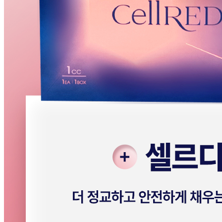
호
대표전화
02-543-4842
서울 강남구 도산대로67길 13-5 BLS클리닉
주소
빌딩
진료과목
피부과·성형외과
[ 청담비엘에스의원 ]
대표
권용욱
사업자번호
278-59-00014
대표전화
02-512-4842
주소
서울 강남구 선릉로 830 공신진흥빌딩 5층
진료과목
피부과·성형외과
[ 압구정비엘에스의원 ]
대표
이동원
사업자번
746-47-00135
호
대표전화
02-544-4841
서울 강남구 논현로 824 동양빌딩 8층 BLS클
주소
리닉
진료과목
피부과·성형외과