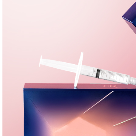
[ 비엘에스의원 본점 ]
대표
이동진
사업자번
211-09-45027