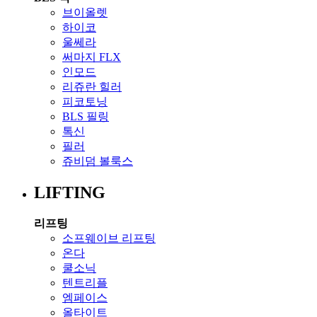
브이올렛
하이코
울쎄라
써마지 FLX
인모드
리쥬란 힐러
피코토닝
BLS 필링
톡신
필러
쥬비덤 볼룩스
LIFTING
리프팅
소프웨이브 리프팅
온다
쿨소닉
텐트리플
엠페이스
올타이트