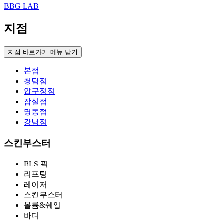
BBG LAB
지점
지점 바로가기 메뉴 닫기
본점
청담점
압구정점
잠실점
명동점
강남점
스킨부스터
BLS 픽
리프팅
레이저
스킨부스터
볼륨&쉐입
바디