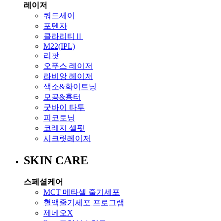
레이저
쿼드세이
포텐자
클라리티Ⅱ
M22(IPL)
리팟
오푸스 레이저
라비앙 레이저
색소&화이트닝
모공&흉터
굿바이 타투
피코토닝
코레지 셀핏
시크릿레이저
SKIN CARE
스페셜케어
MCT 메타셀 줄기세포
혈액줄기세포 프로그램
제네오X