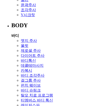
윤곽주사
조각주사
V시크릿
BODY
바디
엣지 주사
울핏
제로셀 주사
다이어트 주사
바디톡신
데콜테마사지
카복시
바디 조각주사
걸그룹 주사
펀치 웨이브
바디 슈링크
탈모 치료 프로그램
티엠버스 바디 톡신
레이저스파