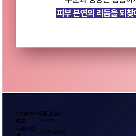
호
대표
02-6677-2777
전화
서울 강남구 강남대로 432 강남CGV 우측, 점프밀
주소
라노 9층 (1층에 웰약국, SPAO, MIXXO 있는 건물)
진료
피부과·성형외과
과목
[ 비엘에스의원 본점 ]
대표
이동진
사업자번
211-09-45027
호
대표전화
02-543-4842
서울 강남구 도산대로67길 13-5 BLS클리닉
주소
빌딩
진료과목
피부과·성형외과