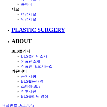
튠바디
제모
여성제모
남성제모
PLASTIC SURGERY
ABOUT
BLS클리닉
BLS클리닉소개
의료진소개
진료안내/오시는길
커뮤니티
공지사항
BLS활동내역
스타와 BLS
전후사진
BLS클리닉 영상
대표번호 1611.4842