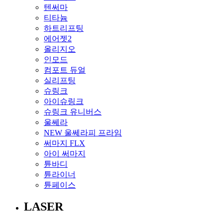
텐써마
티타늄
하트리프팅
에어젯2
올리지오
인모드
컴포트 듀얼
실리프팅
슈링크
아이슈링크
슈링크 유니버스
울쎄라
NEW 울쎄라피 프라임
써마지 FLX
아이 써마지
튠바디
튠라이너
튠페이스
LASER