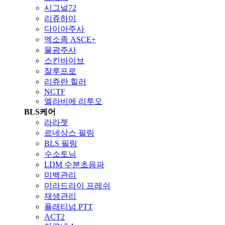
시그널72
리쥬하이
다이아주사
엑소좀 ASCE+
물광주사
스킨바이브
잘루프로
리쥬란 힐러
NCTF
엘라비에 리투오
BLS케어
라라젯
르네상스 필링
BLS 필링
수소토닝
LDM 수분초음파
미백관리
미라드라이 프레쉬
재생관리
플래티넘 PTT
ACT2