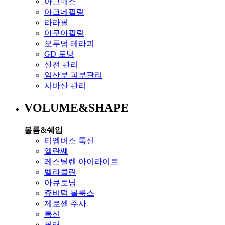
아그네스
아크네필링
라라필
아쿠아필링
오투덤 테라피
GD 토닝
산전 관리
임산부 피부관리
시바산 관리
VOLUME&SHAPE
볼륨&쉐입
티엠버스 톡신
엘란쎄
레스틸렌 아이라이트
벨라콜린
아큐토닝
쥬비덤 볼룩스
제로셀 주사
톡신
필러