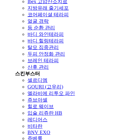
Ibex 고압산소치료
지방유래 줄기세포
코어페이셜 테라피
얼굴 경락
등 순환 관리
바디 와인테라피
바디 힐링테라피
탈모 집중관리
두피 안정화 관리
브레인 테라피
산후 관리
스킨부스터
셀르디엠
GOURI (고우리)
엘라비에 리투오 파인
쥬브아셀
힐로 웨이브
입술 리쥬란 HB
레디어스
비타란
BNV EXO
쥬베룩