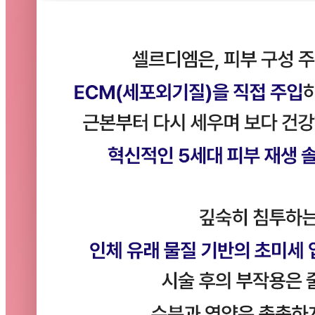
[ 잠실비엘에스의원 ]
대표
강한별
사업자번
215-23-23375
호
대표전화
02-419-1175
서울 송파구 석촌호수로 61 (잠실동 35-2)트리
주소
지움 3층
진료과목
피부과·성형외과
[ 명동비엘에스의원 ]
대표
정다혜
사업자번호
306-12-84968
대표전화
02-310-9968
주소
서울 중구 명동8가길 11 6~7층
진료과목
피부과·성형외과
[ 강남비엘에스의원 ]
대표
박현정
사업
자번
767-26-01999