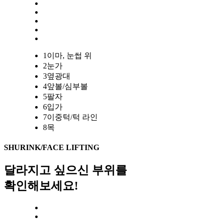
1
이마, 눈썹 위
2
눈가
3
옆광대
4
앞볼/심부볼
5
팔자
6
입가
7
이중턱/턱 라인
8
목
SHURINK/FACE LIFTING
달라지고 싶으신 부위
를
확인해보세요!