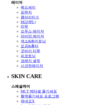
레이저
쿼드세이
포텐자
클라리티Ⅱ
M22(IPL)
리팟
오푸스 레이저
라비앙 레이저
색소&화이트닝
모공&흉터
굿바이 타투
피코토닝
코레지 셀핏
시크릿레이저
SKIN CARE
스페셜케어
MCT 메타셀 줄기세포
혈액줄기세포 프로그램
제네오X