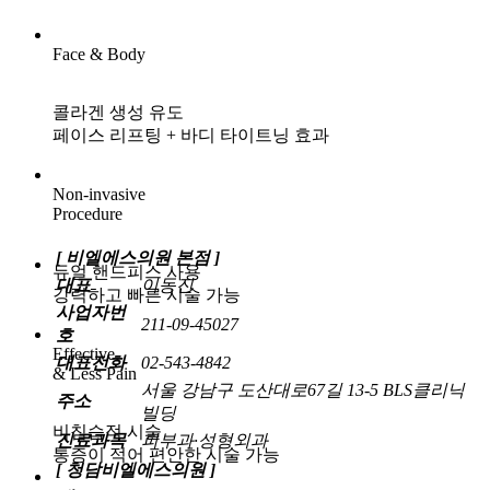
Face & Body
콜라겐 생성 유도
페이스 리프팅 + 바디 타이트닝
효과
Non-invasive
Procedure
[ 비엘에스의원 본점 ]
듀얼 핸드피스
사용
대표
이동진
강력하고 빠른 시술 가능
사업자번
211-09-45027
호
Effective
대표전화
02-543-4842
& Less Pain
서울 강남구 도산대로67길 13-5 BLS클리닉
주소
빌딩
비침습적 시술
진료과목
피부과·성형외과
통증이 적어 편안한 시술 가능
[ 청담비엘에스의원 ]