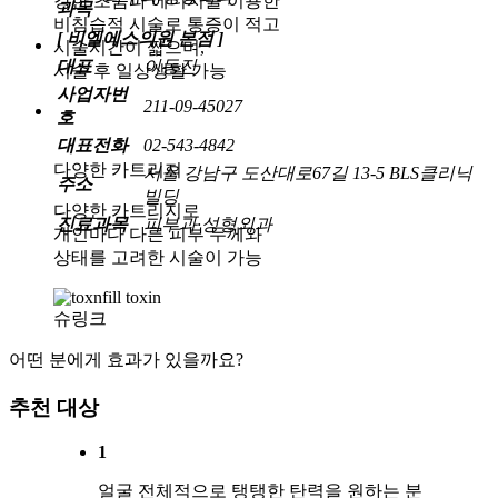
강한 초음파 에너지를 이용한
과목
비침습적 시술로 통증이 적고
[ 비엘에스의원 본점 ]
시술시간이 짧으며,
대표
이동진
시술 후 일상생활 가능
사업자번
211-09-45027
호
대표전화
02-543-4842
다양한 카트리지
서울 강남구 도산대로67길 13-5 BLS클리닉
주소
빌딩
다양한 카트리지로
진료과목
피부과·성형외과
개인마다 다른 피부 두께와
상태를 고려한 시술이 가능
슈링크
어떤 분에게 효과가 있을까요?
추천 대상
1
얼굴 전체적으로 탱탱한 탄력을 원하는 분