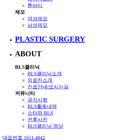
튠바디
제모
여성제모
남성제모
PLASTIC SURGERY
ABOUT
BLS클리닉
BLS클리닉소개
의료진소개
진료안내/오시는길
커뮤니티
공지사항
BLS활동내역
스타와 BLS
전후사진
BLS클리닉 영상
대표번호 1611.4842