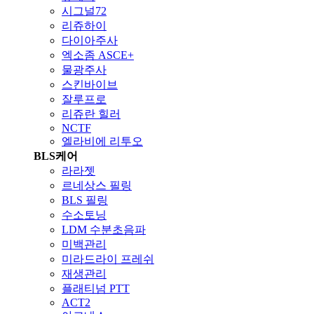
시그널72
리쥬하이
다이아주사
엑소좀 ASCE+
물광주사
스킨바이브
잘루프로
리쥬란 힐러
NCTF
엘라비에 리투오
BLS케어
라라젯
르네상스 필링
BLS 필링
수소토닝
LDM 수분초음파
미백관리
미라드라이 프레쉬
재생관리
플래티넘 PTT
ACT2