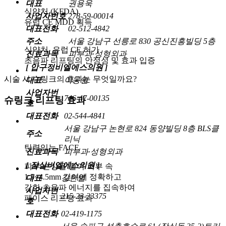
대표
권용욱
식약처 (KFDA)
사업자번호
278-59-00014
유럽 CE MDD 획득
대표전화
02-512-4842
주소
서울 강남구 선릉로 830 공신진흥빌딩 5층
식약처, 유럽 CE 허가
진료과목
피부과·성형외과
초음파 리프팅의
안정성 및 효과 입증
[ 압구정비엘에스의원 ]
시술 시 슈링크의 효과는 무엇일까요?
대표
이동원
사업자번
746-47-00135
슈링크 리프팅 효과
호
대표전화
02-544-4841
서울 강남구 논현로 824 동양빌딩 8층 BLS클
주소
리닉
탄력있는
FACE
진료과목
피부과·성형외과
[ 잠실비엘에스의원 ]
피부 손상을 줄여 피부 속
1.5~4.5mm 깊이에 정확하고
대표
강한별
강한 초음파 에너지를 집속하여
사업자번
215-23-23375
페이스 리프팅 효과
호
대표전화
02-419-1175