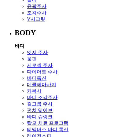
윤곽주사
조각주사
V시크릿
BODY
바디
엣지 주사
울핏
제로셀 주사
다이어트 주사
바디톡신
데콜테마사지
카복시
바디 조각주사
걸그룹 주사
펀치 웨이브
바디 슈링크
탈모 치료 프로그램
티엠버스 바디 톡신
레이저스파