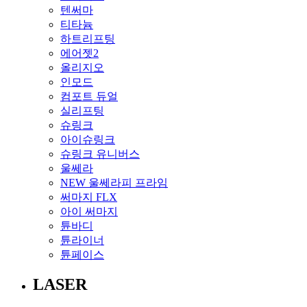
텐써마
티타늄
하트리프팅
에어젯2
올리지오
인모드
컴포트 듀얼
실리프팅
슈링크
아이슈링크
슈링크 유니버스
울쎄라
NEW 울쎄라피 프라임
써마지 FLX
아이 써마지
튠바디
튠라이너
튠페이스
LASER