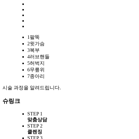
1
팔뚝
2
윗가슴
3
복부
4
러브핸들
5
허벅지
6
무릎위
7
종아리
시술 과정을 알려드립니다.
슈링크
STEP 1
맞춤상담
STEP 2
클렌징
STEP 3