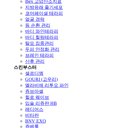
Ibex 고압산소치료
지방유래 줄기세포
코어페이셜 테라피
얼굴 경락
등 순환 관리
바디 와인테라피
바디 힐링테라피
탈모 집중관리
두피 안정화 관리
브레인 테라피
산후 관리
스킨부스터
셀르디엠
GOURI (고우리)
엘라비에 리투오 파인
쥬브아셀
힐로 웨이브
입술 리쥬란 HB
레디어스
비타란
BNV EXO
쥬베룩