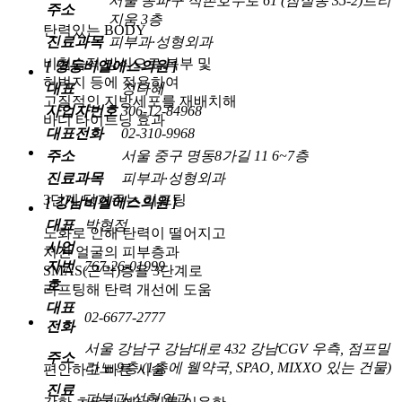
서울 송파구 석촌호수로 61 (잠실동 35-2)트리
주소
지움 3층
탄력있는
BODY
진료과목
피부과·성형외과
비침습적 방식으로 복부 및
[ 명동비엘에스의원 ]
허벅지 등에 적용하여
대표
정다혜
고질적인 지방세포를 재배치해
사업자번호
306-12-84968
바디 타이트닝 효과
대표전화
02-310-9968
주소
서울 중구 명동8가길 11 6~7층
진료과목
피부과·성형외과
3단계 당겨주는 리프팅
[ 강남비엘에스의원 ]
대표
박현정
노화로 인해 탄력이 떨어지고
사업
처진 얼굴의 피부층과
자번
767-26-01999
SMAS(근막)층을 3단계로
호
리프팅해 탄력 개선에 도움
대표
02-6677-2777
전화
서울 강남구 강남대로 432 강남CGV 우측, 점프밀
주소
라노 9층 (1층에 웰약국, SPAO, MIXXO 있는 건물)
편안하고 빠른 시술
진료
피부과·성형외과