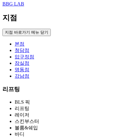
BBG LAB
지점
지점 바로가기 메뉴 닫기
본점
청담점
압구정점
잠실점
명동점
강남점
리프팅
BLS 픽
리프팅
레이저
스킨부스터
볼륨&쉐입
바디