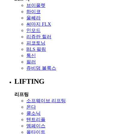
브이올렛
하이코
울쎄라
써마지 FLX
인모드
리쥬란 힐러
피코토닝
BLS 필링
톡신
필러
쥬비덤 볼룩스
LIFTING
리프팅
소프웨이브 리프팅
온다
쿨소닉
텐트리플
엠페이스
올타이트