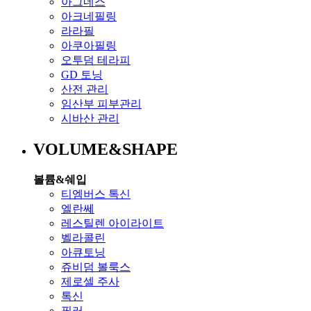
아그네스
아크네필링
라라필
아쿠아필링
오투덤 테라피
GD 토닝
산전 관리
임산부 피부관리
시바산 관리
VOLUME&SHAPE
볼륨&쉐입
티엠버스 톡신
엘란쎄
레스틸렌 아이라이트
벨라콜린
아큐토닝
쥬비덤 볼룩스
제로셀 주사
톡신
필러