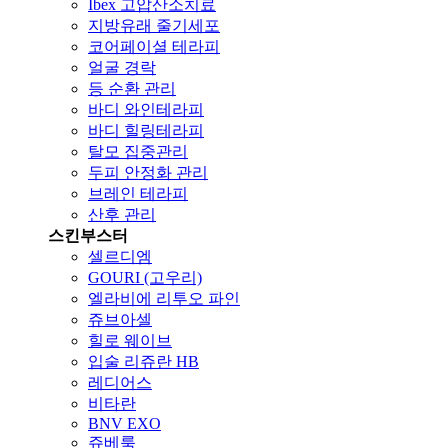
Ibex 고압산소치료
지방유래 줄기세포
코어페이셜 테라피
얼굴 경락
등 순환 관리
바디 와인테라피
바디 힐링테라피
탈모 집중관리
두피 안정화 관리
브레인 테라피
산후 관리
스킨부스터
셀르디엠
GOURI (고우리)
엘라비에 리투오 파인
쥬브아셀
힐로 웨이브
입술 리쥬란 HB
레디어스
비타란
BNV EXO
쥬베룩