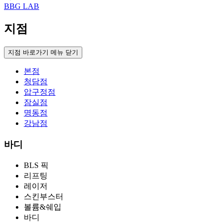
BBG LAB
지점
지점 바로가기 메뉴 닫기
본점
청담점
압구정점
잠실점
명동점
강남점
바디
BLS 픽
리프팅
레이저
스킨부스터
볼륨&쉐입
바디