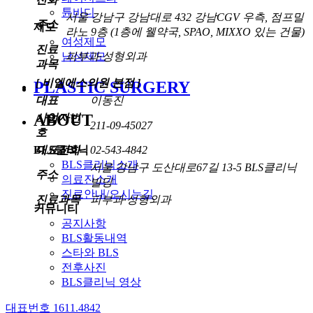
튠바디
서울 강남구 강남대로 432 강남CGV 우측, 점프밀
주소
제모
라노 9층 (1층에 웰약국, SPAO, MIXXO 있는 건물)
여성제모
진료
남성제모
피부과·성형외과
과목
[ 비엘에스의원 본점 ]
PLASTIC SURGERY
대표
이동진
ABOUT
사업자번
211-09-45027
호
대표전화
02-543-4842
BLS클리닉
BLS클리닉소개
서울 강남구 도산대로67길 13-5 BLS클리닉
주소
의료진소개
빌딩
진료안내/오시는길
진료과목
피부과·성형외과
커뮤니티
공지사항
BLS활동내역
스타와 BLS
전후사진
BLS클리닉 영상
대표번호 1611.4842