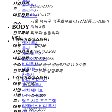
사업자번
윤곽주사
215-23-23375
호
조각주사
대표전화
02-419-1175
V시크릿
서울 송파구 석촌호수로 61 (잠실동 35-2)트리
주소
BODY
지움 3층
진료과목
피부과·성형외과
바디
[ 명동비엘에스의원 ]
엣지 주사
대표
정다혜
울핏
사업자번호
306-12-84968
제로셀 주사
대표전화
02-310-9968
다이어트 주사
바디톡신
주소
서울 중구 명동8가길 11 6~7층
데콜테마사지
진료과목
피부과·성형외과
카복시
[ 강남비엘에스의원 ]
바디 조각주사
대표
박현정
걸그룹 주사
사업
펀치 웨이브
자번
767-26-01999
바디 슈링크
호
탈모 치료 프로그램
티엠버스 바디 톡신
대표
02-6677-2777
레이저스파
전화