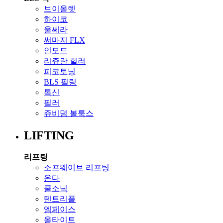
브이올렛
하이코
울쎄라
써마지 FLX
인모드
리쥬란 힐러
피코토닝
BLS 필링
톡신
필러
쥬비덤 볼룩스
LIFTING
리프팅
소프웨이브 리프팅
온다
쿨소닉
텐트리플
엠페이스
올타이트