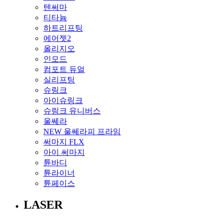
텐써마
티타늄
하트리프팅
에어젯2
올리지오
인모드
컴포트 듀얼
실리프팅
슈링크
아이슈링크
슈링크 유니버스
울쎄라
NEW 울쎄라피 프라임
써마지 FLX
아이 써마지
튠바디
튠라이너
튠페이스
LASER