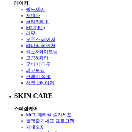
레이저
쿼드세이
포텐자
클라리티Ⅱ
M22(IPL)
리팟
오푸스 레이저
라비앙 레이저
색소&화이트닝
모공&흉터
굿바이 타투
피코토닝
코레지 셀핏
시크릿레이저
SKIN CARE
스페셜케어
MCT 메타셀 줄기세포
혈액줄기세포 프로그램
제네오X