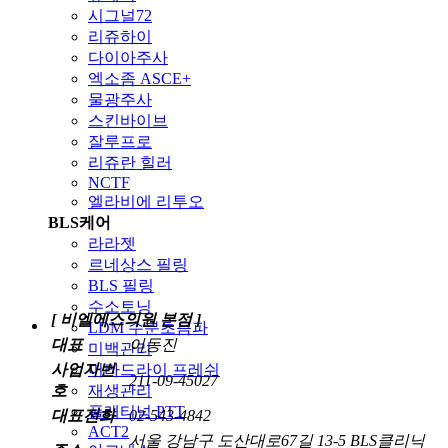
시그널72
리쥬하이
다이아주사
엑소좀 ASCE+
물광주사
스킨바이브
잘루프로
리쥬란 힐러
NCTF
엘라비에 리투오
BLS케어
라라젯
르네상스 필링
BLS 필링
수소토닝
[ 비엘에스의원 본점 ]
LDM 수분초음파
대표
이동진
미백관리
미라드라이 프레쉬
사업자번
211-09-45027
재생관리
호
플래티넘 PTT
대표전화
02-543-4842
ACT2
서울 강남구 도산대로67길 13-5 BLS클리닉