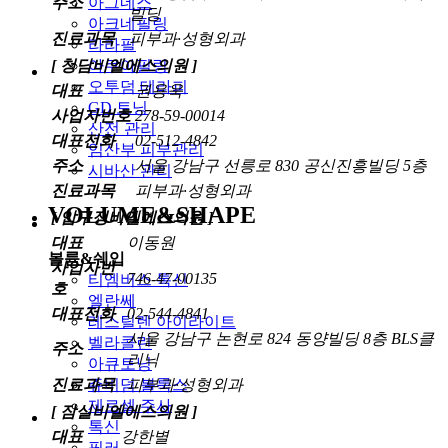
아그네스
주소
빌딩
아크네필링
진료과목
피부과·성형외과
라라필
아쿠아필링
[ 청담비엘에스의원 ]
오투덤 테라피
대표
권용욱
GD 토닝
사업자번호
278-59-00014
산전 관리
대표전화
02-512-4842
임산부 피부관리
주소
서울 강남구 선릉로 830 공신진흥빌딩 5층
시바산 관리
진료과목
피부과·성형외과
VOLUME&SHAPE
[ 압구정비엘에스의원 ]
대표
이동원
볼륨&쉐입
사업자번
746-47-00135
티엠버스 톡신
호
엘란쎄
대표전화
02-544-4841
레스틸렌 아이라이트
서울 강남구 논현로 824 동양빌딩 8층 BLS클
벨라콜린
주소
리닉
아큐토닝
쥬비덤 볼룩스
진료과목
피부과·성형외과
제로셀 주사
[ 잠실비엘에스의원 ]
톡신
대표
강한별
필러