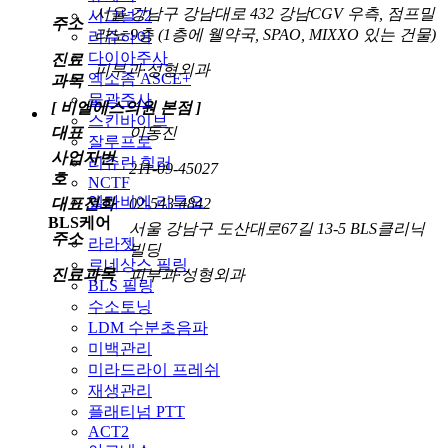
서울 강남구 강남대로 432 강남CGV 우측, 점프밀
시그널72
주소
라노 9층 (1층에 웰약국, SPAO, MIXXO 있는 건물)
리쥬하이
다이아주사
진료
피부과·성형외과
엑소좀 ASCE+
과목
물광주사
[ 비엘에스의원 본점 ]
스킨바이브
대표
이동진
잘루프로
사업자번
리쥬란 힐러
211-09-45027
호
NCTF
엘라비에 리투오
대표전화
02-543-4842
BLS케어
서울 강남구 도산대로67길 13-5 BLS클리닉
주소
라라젯
빌딩
르네상스 필링
진료과목
피부과·성형외과
BLS 필링
수소토닝
LDM 수분초음파
미백관리
미라드라이 프레쉬
재생관리
플래티넘 PTT
ACT2