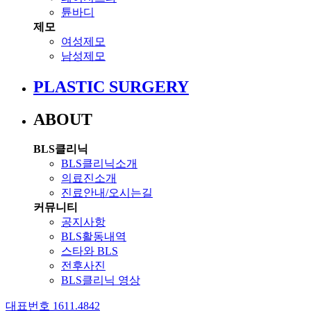
튠바디
제모
여성제모
남성제모
PLASTIC SURGERY
ABOUT
BLS클리닉
BLS클리닉소개
의료진소개
진료안내/오시는길
커뮤니티
공지사항
BLS활동내역
스타와 BLS
전후사진
BLS클리닉 영상
대표번호 1611.4842