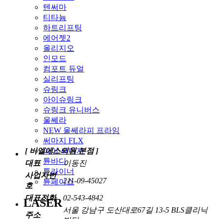
텐써마
티타늄
하트리프팅
에어젯2
올리지오
인모드
컴포트 듀얼
실리프팅
슈링크
아이슈링크
슈링크 유니버스
울쎄라
NEW 울쎄라피 프라임
써마지 FLX
아이 써마지
[ 비엘에스의원 본점 ]
튠바디
대표
이동진
튠라이너
사업자번
211-09-45027
튠페이스
호
대표전화
02-543-4842
LASER
서울 강남구 도산대로67길 13-5 BLS클리닉
주소