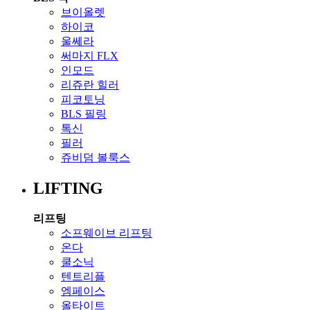
브이올렛
하이코
울쎄라
써마지 FLX
인모드
리쥬란 힐러
피코토닝
BLS 필링
톡신
필러
쥬비덤 볼룩스
LIFTING
리프팅
소프웨이브 리프팅
온다
쿨소닉
텐트리플
엠페이스
올타이트