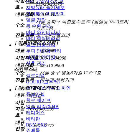
사업자번
Ibex 고압산소치료
215-23-23375
호
지방유래 줄기세포
코어페이셜 테라피
대표전화
02-419-1175
얼굴 경락
서울 송파구 석촌호수로 61 (잠실동 35-2)트리
주소
등 순환 관리
지움 3층
바디 와인테라피
진료과목
피부과·성형외과
바디 힐링테라피
[ 명동비엘에스의원 ]
탈모 집중관리
대표
정다혜
두피 안정화 관리
브레인 테라피
사업자번호
306-12-84968
산후 관리
대표전화
02-310-9968
스킨부스터
주소
서울 중구 명동8가길 11 6~7층
셀르디엠
진료과목
피부과·성형외과
GOURI (고우리)
[ 강남비엘에스의원 ]
엘라비에 리투오 파인
쥬브아셀
대표
박현정
힐로 웨이브
사업
입술 리쥬란 HB
자번
767-26-01999
레디어스
호
비타란
대표
BNV EXO
02-6677-2777
전화
쥬베룩