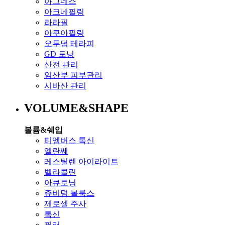
아그네스
아크네필링
라라필
아쿠아필링
오투덤 테라피
GD 토닝
산전 관리
임산부 피부관리
시바산 관리
VOLUME&SHAPE
볼륨&쉐입
티엠버스 톡신
엘란쎄
레스틸렌 아이라이트
벨라콜린
아큐토닝
쥬비덤 볼룩스
제로셀 주사
톡신
필러