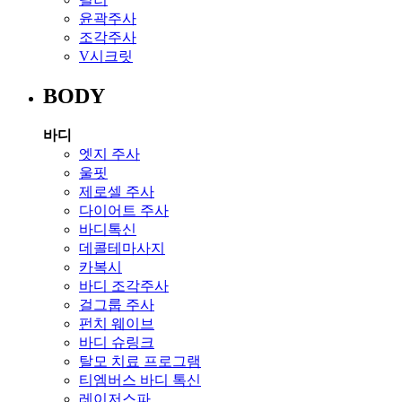
윤곽주사
조각주사
V시크릿
BODY
바디
엣지 주사
울핏
제로셀 주사
다이어트 주사
바디톡신
데콜테마사지
카복시
바디 조각주사
걸그룹 주사
펀치 웨이브
바디 슈링크
탈모 치료 프로그램
티엠버스 바디 톡신
레이저스파