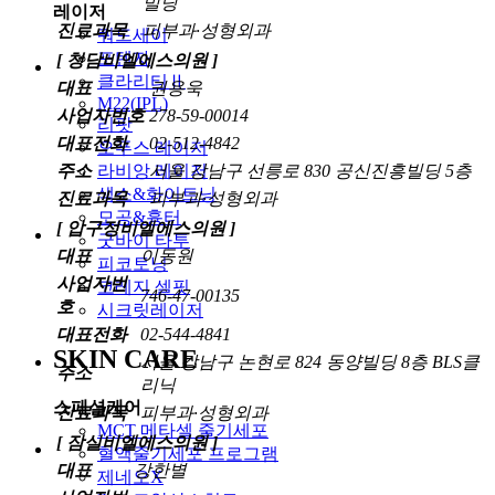
빌딩
레이저
진료과목
피부과·성형외과
쿼드세이
포텐자
[ 청담비엘에스의원 ]
클라리티Ⅱ
대표
권용욱
M22(IPL)
사업자번호
278-59-00014
리팟
대표전화
02-512-4842
오푸스 레이저
주소
서울 강남구 선릉로 830 공신진흥빌딩 5층
라비앙 레이저
색소&화이트닝
진료과목
피부과·성형외과
모공&흉터
[ 압구정비엘에스의원 ]
굿바이 타투
대표
이동원
피코토닝
사업자번
코레지 셀핏
746-47-00135
호
시크릿레이저
대표전화
02-544-4841
SKIN CARE
서울 강남구 논현로 824 동양빌딩 8층 BLS클
주소
리닉
스페셜케어
진료과목
피부과·성형외과
MCT 메타셀 줄기세포
[ 잠실비엘에스의원 ]
혈액줄기세포 프로그램
대표
강한별
제네오X