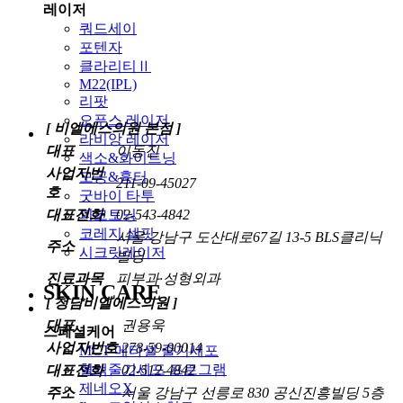
레이저
쿼드세이
포텐자
클라리티Ⅱ
M22(IPL)
리팟
오푸스 레이저
[ 비엘에스의원 본점 ]
라비앙 레이저
대표
이동진
색소&화이트닝
사업자번
모공&흉터
211-09-45027
호
굿바이 타투
대표전화
02-543-4842
피코토닝
코레지 셀핏
서울 강남구 도산대로67길 13-5 BLS클리닉
주소
시크릿레이저
빌딩
진료과목
피부과·성형외과
SKIN CARE
[ 청담비엘에스의원 ]
대표
권용욱
스페셜케어
사업자번호
278-59-00014
MCT 메타셀 줄기세포
혈액줄기세포 프로그램
대표전화
02-512-4842
제네오X
주소
서울 강남구 선릉로 830 공신진흥빌딩 5층