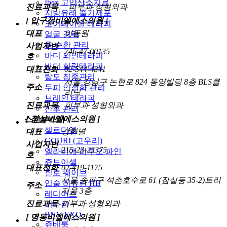
Ibex 고압산소치료
진료과목
피부과·성형외과
지방유래 줄기세포
[ 압구정비엘에스의원 ]
코어페이셜 테라피
대표
이동원
얼굴 경락
등 순환 관리
사업자번
746-47-00135
바디 와인테라피
호
바디 힐링테라피
대표전화
02-544-4841
탈모 집중관리
서울 강남구 논현로 824 동양빌딩 8층 BLS클
주소
두피 안정화 관리
리닉
브레인 테라피
진료과목
피부과·성형외과
산후 관리
[ 잠실비엘에스의원 ]
스킨부스터
셀르디엠
대표
강한별
GOURI (고우리)
사업자번
215-23-23375
엘라비에 리투오 파인
호
쥬브아셀
대표전화
02-419-1175
힐로 웨이브
서울 송파구 석촌호수로 61 (잠실동 35-2)트리
입술 리쥬란 HB
주소
지움 3층
레디어스
진료과목
피부과·성형외과
비타란
BNV EXO
[ 명동비엘에스의원 ]
쥬베룩