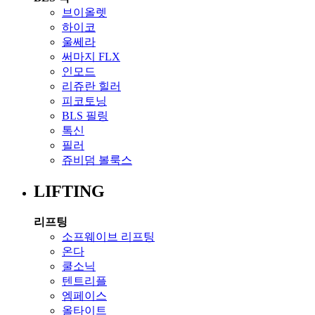
브이올렛
하이코
울쎄라
써마지 FLX
인모드
리쥬란 힐러
피코토닝
BLS 필링
톡신
필러
쥬비덤 볼룩스
LIFTING
리프팅
소프웨이브 리프팅
온다
쿨소닉
텐트리플
엠페이스
올타이트