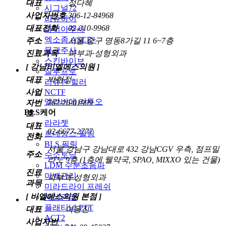
대표
정다혜
시그널72
사업자번호
306-12-84968
리쥬하이
대표전화
02-310-9968
다이아주사
엑소좀 ASCE+
주소
서울 중구 명동8가길 11 6~7층
물광주사
진료과목
피부과·성형외과
스킨바이브
[ 강남비엘에스의원 ]
잘루프로
대표
박현정
리쥬란 힐러
사업
NCTF
엘라비에 리투오
자번
767-26-01999
BLS케어
호
라라젯
대표
02-6677-2777
르네상스 필링
전화
BLS 필링
서울 강남구 강남대로 432 강남CGV 우측, 점프밀
주소
수소토닝
라노 9층 (1층에 웰약국, SPAO, MIXXO 있는 건물)
LDM 수분초음파
진료
미백관리
피부과·성형외과
과목
미라드라이 프레쉬
[ 비엘에스의원 본점 ]
재생관리
플래티넘 PTT
대표
이동진
ACT2
사업자번