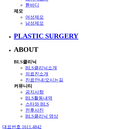
튠바디
제모
여성제모
남성제모
PLASTIC SURGERY
ABOUT
BLS클리닉
BLS클리닉소개
의료진소개
진료안내/오시는길
커뮤니티
공지사항
BLS활동내역
스타와 BLS
전후사진
BLS클리닉 영상
대표번호 1611.4842