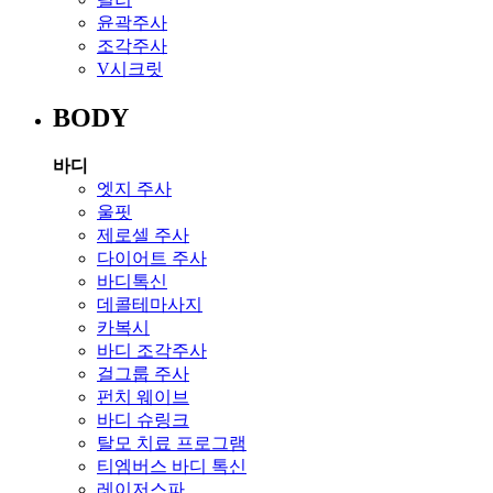
윤곽주사
조각주사
V시크릿
BODY
바디
엣지 주사
울핏
제로셀 주사
다이어트 주사
바디톡신
데콜테마사지
카복시
바디 조각주사
걸그룹 주사
펀치 웨이브
바디 슈링크
탈모 치료 프로그램
티엠버스 바디 톡신
레이저스파