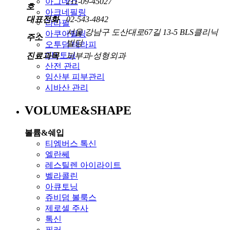
211-09-45027
아그네스
호
아크네필링
대표전화
02-543-4842
라라필
서울 강남구 도산대로67길 13-5 BLS클리닉
아쿠아필링
주소
빌딩
오투덤 테라피
GD 토닝
진료과목
피부과·성형외과
산전 관리
임산부 피부관리
시바산 관리
VOLUME&SHAPE
볼륨&쉐입
티엠버스 톡신
엘란쎄
레스틸렌 아이라이트
벨라콜린
아큐토닝
쥬비덤 볼룩스
제로셀 주사
톡신
필러