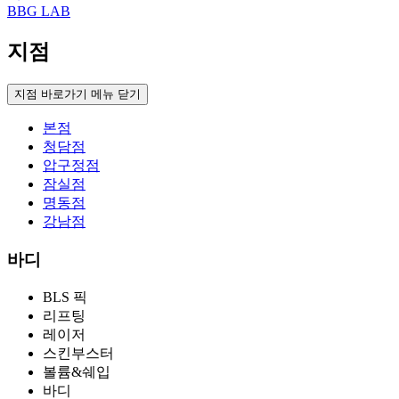
BBG LAB
지점
지점 바로가기 메뉴 닫기
본점
청담점
압구정점
잠실점
명동점
강남점
바디
BLS 픽
리프팅
레이저
스킨부스터
볼륨&쉐입
바디