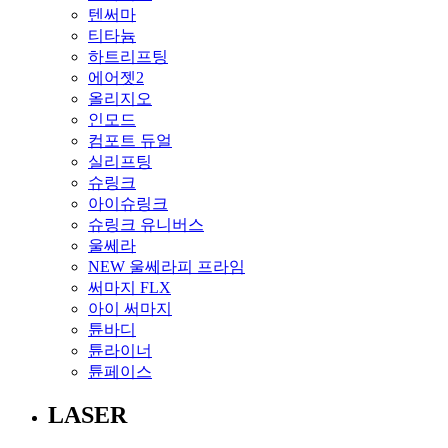
텐써마
티타늄
하트리프팅
에어젯2
올리지오
인모드
컴포트 듀얼
실리프팅
슈링크
아이슈링크
슈링크 유니버스
울쎄라
NEW 울쎄라피 프라임
써마지 FLX
아이 써마지
튠바디
튠라이너
튠페이스
LASER